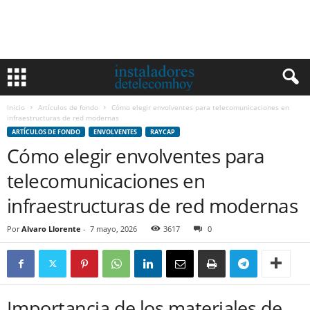
Inicio
Artículos de fondo
Cómo elegir envolventes para telecomunicaciones en
infraestructuras de red modernas
ARTÍCULOS DE FONDO
ENVOLVENTES
RAYCAP
Cómo elegir envolventes para
telecomunicaciones en
infraestructuras de red modernas
Por
Alvaro Llorente
-
7 mayo, 2026
3617
0
Importancia de los materiales de