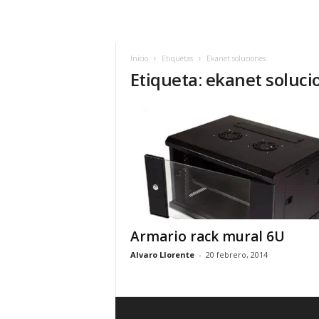
m
h
o
y
Inicio
Etiquetas
Ekanet soluciones
Etiqueta: ekanet soluci
.
c
o
m
Armario rack mural 6U
Alvaro Llorente
-
20 febrero, 2014