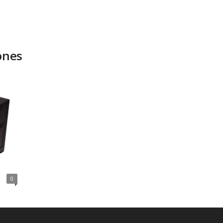
ones
0