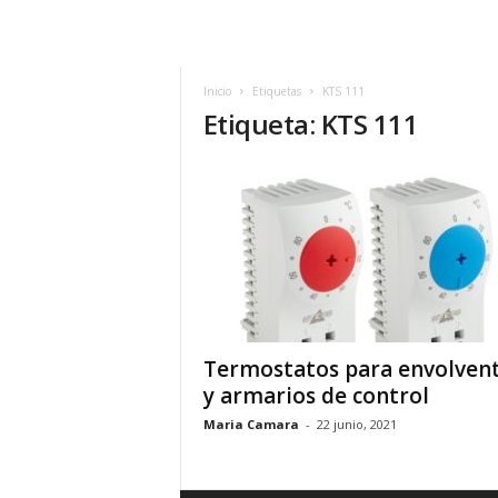
m
h
o
y
Inicio
Etiquetas
KTS 111
Etiqueta: KTS 111
.
c
o
m
Termostatos para envolven
y armarios de control
Maria Camara
-
22 junio, 2021