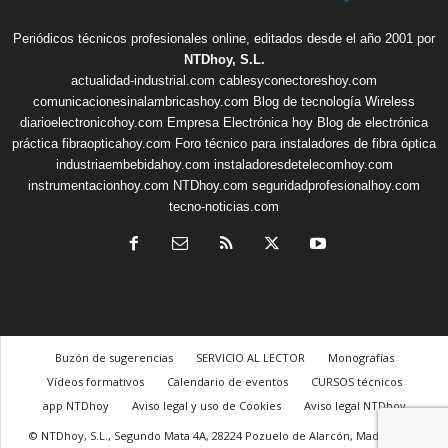
Periódicos técnicos profesionales online, editados desde el año 2001 por
NTDhoy, S.L.
actualidad-industrial.com
cablesyconectoreshoy.com
comunicacionesinalambricashoy.com
Blog de tecnología Wireless
diarioelectronicohoy.com
Empresa Electrónica hoy
Blog de electrónica
práctica
fibraopticahoy.com
Foro técnico para instaladores de fibra óptica
industriaembebidahoy.com
instaladoresdetelecomhoy.com
instrumentacionhoy.com
NTDhoy.com
seguridadprofesionalhoy.com
tecno-noticias.com
Buzón de sugerencias
SERVICIO AL LECTOR
Monografías
Vídeos formativos
Calendario de eventos
CURSOS técnicos
app NTDhoy
Aviso legal y uso de Cookies
Aviso legal NTDhoy
© NTDhoy, S.L., Segundo Mata 4A, 28224 Pozuelo de Alarcón, Madrid, +34