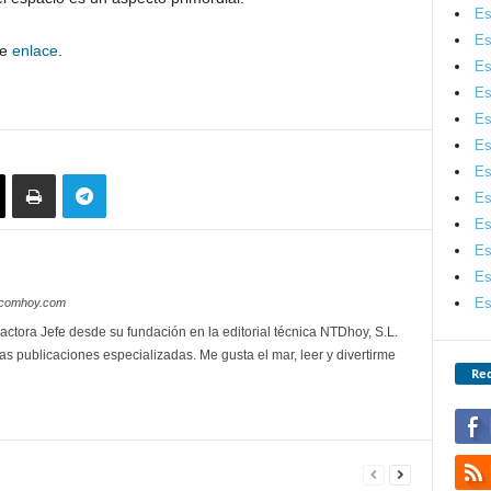
Es
Es
te
enlace
.
Es
Es
Es
Es
Es
Es
Es
Es
Es
Es
lecomhoy.com
actora Jefe desde su fundación en la editorial técnica NTDhoy, S.L.
as publicaciones especializadas. Me gusta el mar, leer y divertirme
Red