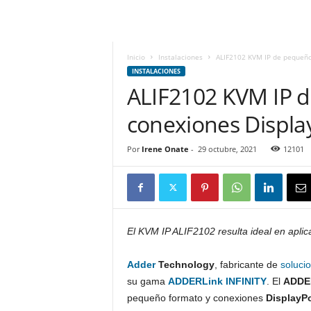
m
h
o
y
Inicio
Instalaciones
ALIF2102 KVM IP de pequeño
.
INSTALACIONES
c
ALIF2102 KVM IP 
o
conexiones Displa
m
Por
Irene Onate
-
29 octubre, 2021
12101
El KVM IP ALIF2102 resulta ideal en aplic
Adder
Technology
, fabricante de
soluci
su gama
ADDERLink INFINITY
. El
ADDER
pequeño formato y conexiones
DisplayPo