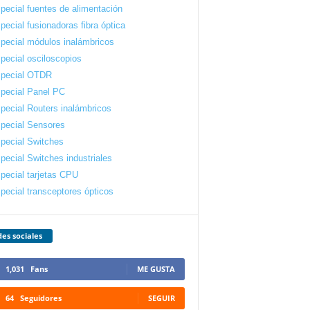
pecial fuentes de alimentación
pecial fusionadoras fibra óptica
pecial módulos inalámbricos
pecial osciloscopios
pecial OTDR
pecial Panel PC
pecial Routers inalámbricos
pecial Sensores
pecial Switches
pecial Switches industriales
pecial tarjetas CPU
pecial transceptores ópticos
es sociales
1,031
Fans
ME GUSTA
64
Seguidores
SEGUIR