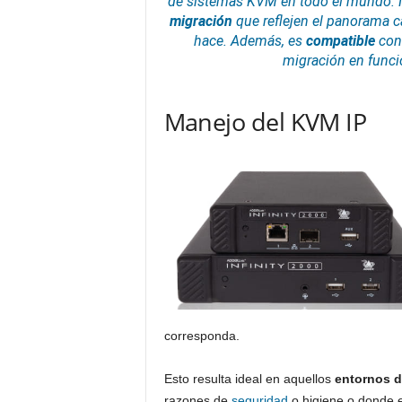
de
sistemas
KVM en todo el mundo. N
migración
que reflejen el panorama ca
hace. Además, es
compatible
con 
migración en funci
Manejo del KVM IP
corresponda.
Esto resulta ideal en aquellos
entornos d
razones de
seguridad
o higiene o donde e