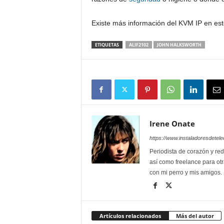
Existe más información del KVM IP en es
ETIQUETAS
ALIF2102
JOHN HALKSWORTH
Irene Onate
https://www.instaladoresdete
Periodista de corazón y red
así como freelance para otr
con mi perro y mis amigos.
Artículos relacionados
Más del autor