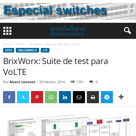
Inicio
EXFO
BrixWorx: Suite de test para VoLTE
EXFO
INALÁMBRICO
LTE
BrixWorx: Suite de test para
VoLTE
Por
Alvaro Llorente
-
25 febrero, 2014
1791
0