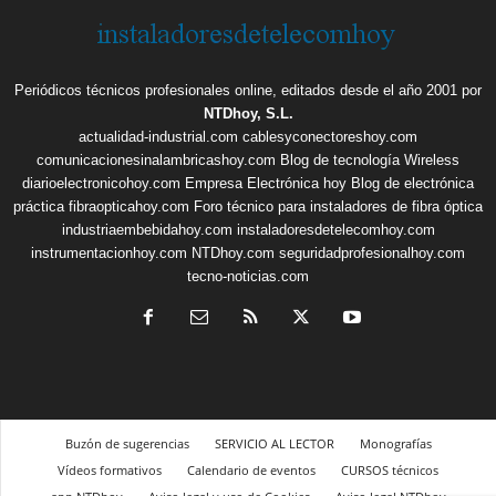
Periódicos técnicos profesionales online, editados desde el año 2001 por
NTDhoy, S.L.
actualidad-industrial.com
cablesyconectoreshoy.com
comunicacionesinalambricashoy.com
Blog de tecnología Wireless
diarioelectronicohoy.com
Empresa Electrónica hoy
Blog de electrónica
práctica
fibraopticahoy.com
Foro técnico para instaladores de fibra óptica
industriaembebidahoy.com
instaladoresdetelecomhoy.com
instrumentacionhoy.com
NTDhoy.com
seguridadprofesionalhoy.com
tecno-noticias.com
Buzón de sugerencias
SERVICIO AL LECTOR
Monografías
Vídeos formativos
Calendario de eventos
CURSOS técnicos