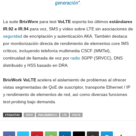
generación”.
La suite
BrixWorx
para test
VoLTE
soporta los últimos
estándares
IR.92 e IR.94
para voz, SMS y vídeo sobre LTE sin asociaciones de
seguridad
de encriptación y autenticación AKA. También destaca
por monitorización directa de rendimiento de elementos core IMS
críticos, incluyendo telefonía multimedia CSCF (MMTel),
continuidad de llamada de voz por
radio
3GPP (SRVCC), DNS
distribuido y HSS basado en DRA.
BrixWork VoLTE
acelera el aislamiento de problemas al ofrecer
vistas segmentadas de QoE de suscriptor, transporte Ethernet / IP
y rendimiento de elementos de red, así como diversas funciones
test-probing
bajo demanda.
ETIQUETAS
EXFO
INALÁMBRICO
LTE
VOLTE