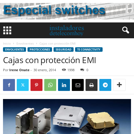
Inicio
Envolventes
Cajas con protección EMI
ENVOLVENTES
PROTECCIONES
SEGURIDAD
TE CONNECTIVITY
Cajas con protección EMI
Por
Irene Onate
-
30 enero, 2014
1998
0