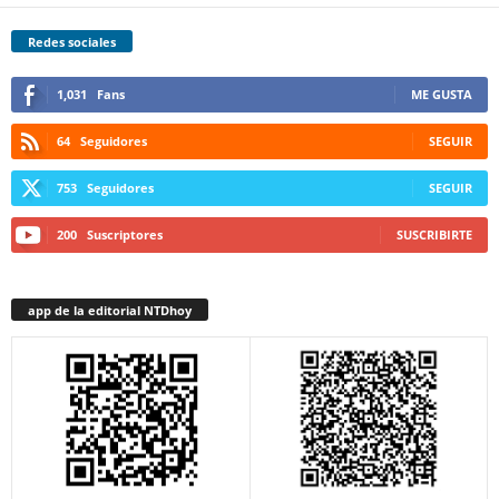
Redes sociales
1,031
Fans
ME GUSTA
64
Seguidores
SEGUIR
753
Seguidores
SEGUIR
200
Suscriptores
SUSCRIBIRTE
app de la editorial NTDhoy