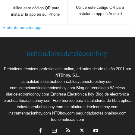
Utilice este código QR para
Utilice este código QR para
instalar la app en Android
instalar la app en su iPhone
+info de nuestra app
Periódicos técnicos profesionales online, editados desde el año 2001 por
NTDhoy, S.L.
actualidad-industrial.com
cablesyconectoreshoy.com
comunicacionesinalambricashoy.com
Blog de tecnología Wireless
diarioelectronicohoy.com
Empresa Electrónica hoy
Blog de electrónica
práctica
fibraopticahoy.com
Foro técnico para instaladores de fibra óptica
industriaembebidahoy.com
instaladoresdetelecomhoy.com
instrumentacionhoy.com
NTDhoy.com
seguridadprofesionalhoy.com
tecno-noticias.com