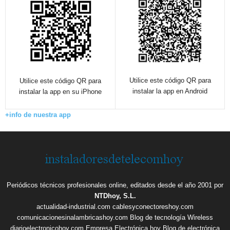
Utilice este código QR para
Utilice este código QR para
instalar la app en Android
instalar la app en su iPhone
+info de nuestra app
Periódicos técnicos profesionales online, editados desde el año 2001 por
NTDhoy, S.L.
actualidad-industrial.com
cablesyconectoreshoy.com
comunicacionesinalambricashoy.com
Blog de tecnología Wireless
diarioelectronicohoy.com
Empresa Electrónica hoy
Blog de electrónica