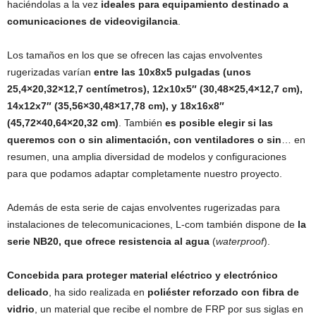
haciéndolas a la vez
ideales para equipamiento destinado a
comunicaciones de videovigilancia
.
Los tamaños en los que se ofrecen las cajas envolventes
rugerizadas varían
entre las 10x8x5 pulgadas (unos
25,4×20,32×12,7 centímetros), 12x10x5″ (30,48×25,4×12,7 cm),
14x12x7″ (35,56×30,48×17,78 cm), y 18x16x8″
(45,72×40,64×20,32 cm)
. También
es posible elegir si las
queremos con o sin alimentación, con ventiladores o sin
… en
resumen, una amplia diversidad de modelos y configuraciones
para que podamos adaptar completamente nuestro proyecto.
Además de esta serie de cajas envolventes rugerizadas para
instalaciones de telecomunicaciones, L-com también dispone de
la
serie NB20, que ofrece resistencia al agua
(
waterproof
).
Concebida para proteger material eléctrico y electrónico
delicado
, ha sido realizada en
poliéster reforzado con fibra de
vidrio
, un material que recibe el nombre de FRP por sus siglas en