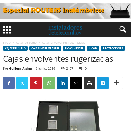
Inicio
Cajas de suelo
Cajas envolventes rugerizadas
CAJAS DE SUELO
CAJAS IMPERMEABLES
ENVOLVENTES
L-COM
PROTECCIONES
Cajas envolventes rugerizadas
Por
Guillem Alsina
-
8 junio, 2016
2407
0