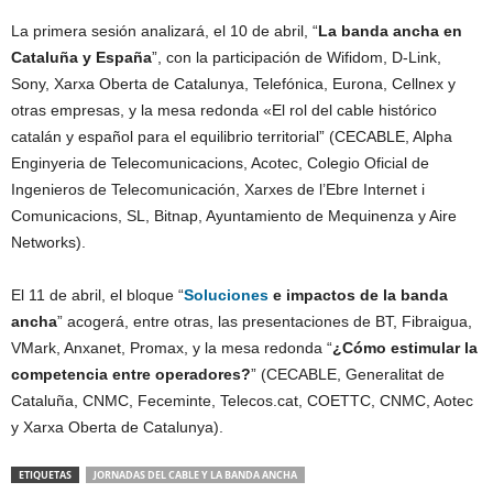
La primera sesión analizará, el 10 de abril, “
La banda ancha en
Cataluña y España
”, con la participación de Wifidom, D-Link,
Sony, Xarxa Oberta de Catalunya, Telefónica, Eurona, Cellnex y
otras empresas, y la mesa redonda «El rol del cable histórico
catalán y español para el equilibrio territorial” (CECABLE, Alpha
Enginyeria de Telecomunicacions, Acotec, Colegio Oficial de
Ingenieros de Telecomunicación, Xarxes de l’Ebre Internet i
Comunicacions, SL, Bitnap, Ayuntamiento de Mequinenza y Aire
Networks).
El 11 de abril, el bloque “
Soluciones
e impactos de la banda
ancha
” acogerá, entre otras, las presentaciones de BT, Fibraigua,
VMark, Anxanet, Promax, y la mesa redonda “
¿Cómo estimular la
competencia entre operadores?
” (CECABLE, Generalitat de
Cataluña, CNMC, Feceminte, Telecos.cat, COETTC, CNMC, Aotec
y Xarxa Oberta de Catalunya).
ETIQUETAS
JORNADAS DEL CABLE Y LA BANDA ANCHA