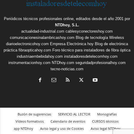
Periódicos técnicos profesionales online, editados desde el año 2001 por
NTDhoy, S.L.
actualidad-industrial.com
cablesyconectoreshoy.com
comunicacionesinalambricashoy.com
Blog de tecnología Wireless
diarioelectronicohoy.com
Empresa Electrónica hoy
Blog de electrónica
práctica
fibraopticahoy.com
Foro técnico para instaladores de fibra óptica
industriaembebidahoy.com
instaladoresdetelecomhoy.com
instrumentacionhoy.com
NTDhoy.com
seguridadprofesionalhoy.com
tecno-noticias.com
Buzón de sugerencias
SERVICIO AL LECTOR
Monografías
Vídeos formativos
Calendario de eventos
CURSOS técnicos
app NTDhoy
Aviso legal y uso de Cookies
Aviso legal NTDhoy