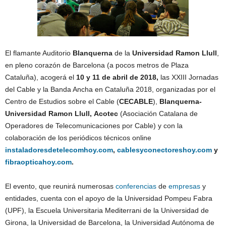
El flamante Auditorio
Blanquerna
de la
Universidad Ramon Llull
,
en pleno corazón de Barcelona (a pocos metros de Plaza
Cataluña), acogerá el
10 y 11 de abril de 2018,
las XXIII Jornadas
del Cable y la Banda Ancha en Cataluña 2018, organizadas por el
Centro de Estudios sobre el Cable (
CECABLE
),
Blanquerna-
Universidad Ramon Llull,
Acotec
(Asociación Catalana de
Operadores de Telecomunicaciones por Cable) y con la
colaboración de los periódicos técnicos online
instaladoresdetelecomhoy.com
,
cablesyconectoreshoy.com
y
fibraopticahoy.com
.
El evento, que reunirá numerosas
conferencias
de
empresas
y
entidades, cuenta con el apoyo de la Universidad Pompeu Fabra
(UPF), la Escuela Universitaria Mediterrani de la Universidad de
Girona, la Universidad de Barcelona, ​​la Universidad Autónoma de