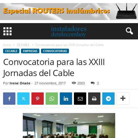
Inicio
CECABLE
Convocatoria para las XXIII Jornadas del Cable
CECABLE
EMPRESAS
CONVOCATORIAS
Convocatoria para las XXIII
Jornadas del Cable
Por
Irene Onate
-
27 noviembre, 2017
2003
2