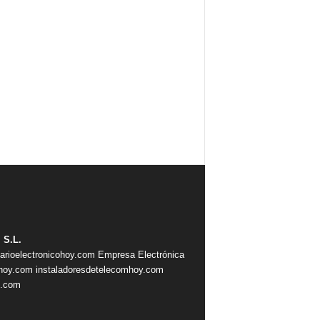
 S.L.
iarioelectronicohoy.com
Empresa Electrónica
ahoy.com
instaladoresdetelecomhoy.com
s.com