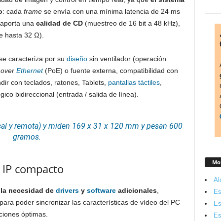
o
: cada
frame
se envía con una mínima latencia de 24 ms
 aporta una
calidad de CD
(muestreo de 16 bit a 48 kHz),
e hasta 32 Ω).
e caracteriza por su
diseño
sin ventilador (operación
 over
Ethernet
(PoE) o fuente externa, compatibilidad con
ndir con teclados, ratones, Tablets,
pantallas táctiles
,
ico bidireccional (entrada / salida de línea).
ocal y remota) y miden 169 x 31 x 120 mm y pesan 600
gramos.
Mon
 IP compacto
Al
 la necesidad de
drivers
y
software
adicionales
,
Es
para poder sincronizar las características de vídeo del PC
Es
aciones óptimas.
Es