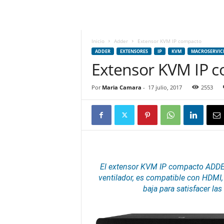
m
h
o
y
Inicio
Adder
Extensor KVM IP compacto
.
ADDER
EXTENSORES
IP
KVM
MACROSERVIC
c
Extensor KVM IP 
o
m
Por
Maria Camara
-
17 julio, 2017
2553
El extensor
KVM
IP
compacto ADDERL
ventilador, es compatible con
HDMI
baja para satisfacer la