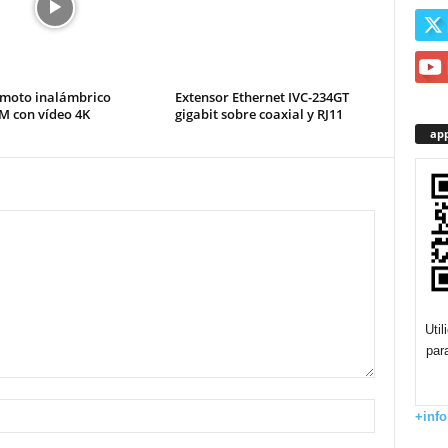
moto inalámbrico
Extensor Ethernet IVC-234GT
M con vídeo 4K
gigabit sobre coaxial y RJ11
app
Uti
par
+info