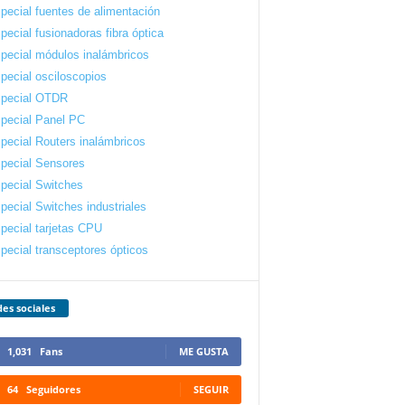
pecial fuentes de alimentación
pecial fusionadoras fibra óptica
pecial módulos inalámbricos
pecial osciloscopios
pecial OTDR
pecial Panel PC
pecial Routers inalámbricos
pecial Sensores
pecial Switches
pecial Switches industriales
pecial tarjetas CPU
pecial transceptores ópticos
es sociales
1,031
Fans
ME GUSTA
64
Seguidores
SEGUIR