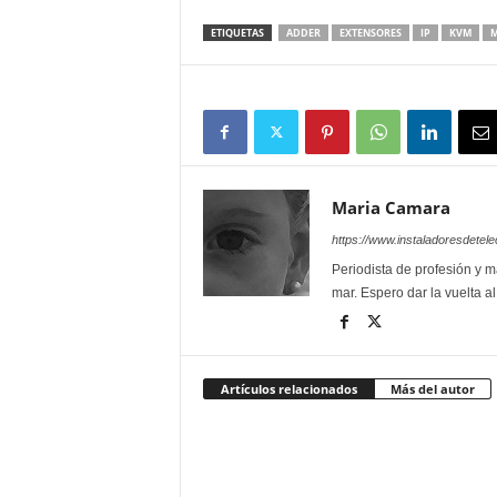
ETIQUETAS
ADDER
EXTENSORES
IP
KVM
M
Maria Camara
https://www.instaladoresdete
Periodista de profesión y ma
mar. Espero dar la vuelta a
Artículos relacionados
Más del autor