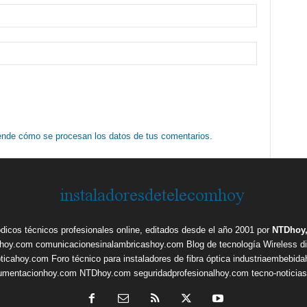
nde cómo se procesan los datos de tus comentarios.
ódicos técnicos profesionales online, editados desde el año 2001 por
NTDhoy,
shoy.com
comunicacionesinalambricashoy.com
Blog de tecnología Wireless
d
pticahoy.com
Foro técnico para instaladores de fibra óptica
industriaembebid
rumentacionhoy.com
NTDhoy.com
seguridadprofesionalhoy.com
tecno-noticia