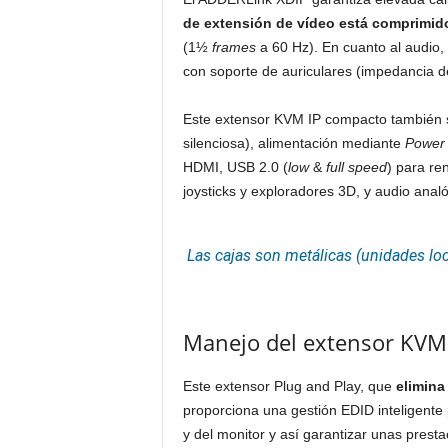
de extensión de vídeo está comprimid
(1½
frames
a 60 Hz). En cuanto al audio,
con soporte de auriculares (impedancia d
Este extensor KVM IP compacto también s
silenciosa), alimentación mediante
Power
HDMI, USB 2.0 (
low
&
full speed
) para re
joysticks y exploradores 3D, y audio analóg
Las cajas son metálicas (unidades l
Manejo del extensor KVM
Este extensor Plug and Play, que
elimina
proporciona una gestión EDID inteligente 
y del monitor y así garantizar unas prest