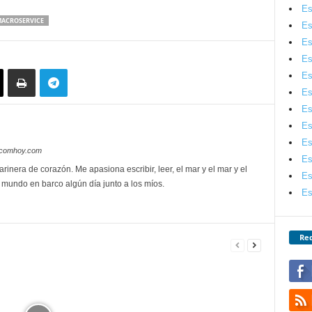
Es
ACROSERVICE
Es
Es
Es
Es
Es
Es
Es
Es
lecomhoy.com
Es
rinera de corazón. Me apasiona escribir, leer, el mar y el mar y el
Es
l mundo en barco algún día junto a los míos.
Es
Red