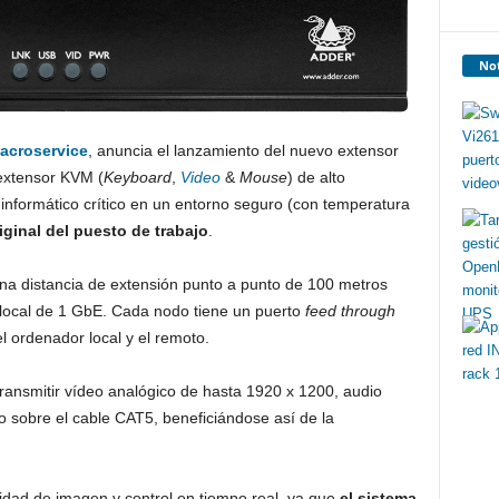
Not
acroservice
, anuncia el lanzamiento del nuevo extensor
extensor KVM (
Keyboard
,
Video
&
Mouse
) de alto
informático crítico en un entorno seguro (con temperatura
iginal del puesto de trabajo
.
na distancia de extensión punto a punto de 100 metros
 local de 1 GbE. Cada nodo tiene un puerto
feed through
l ordenador local y el remoto.
 transmitir vídeo analógico de hasta 1920 x 1200, audio
o sobre el cable CAT5, beneficiándose así de la
dad de imagen y control en tiempo real, ya que
el sistema