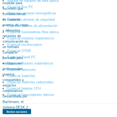
Alquiler de equipos de fibra óptica
Especial Box PC
Especial cámaras termográficas
Especial cámaras de seguridad
Especial fuentes de alimentación
Especial fusionadoras fibra óptica
Especial módulos inalámbricos
Especial osciloscopios
Especial OTDR
Especial Panel PC
Especial Routers inalámbricos
Especial Sensores
Especial Switches
Especial Switches industriales
Especial tarjetas CPU
Especial transceptores ópticos
Redes sociales