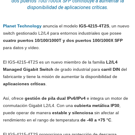
dos puertos 100/1000X
SFP
contribuye a aumentar la
disponibilidad de aplicaciones críticas.
Planet Technology
anuncia el modelo
IGS-4215-4T2S
, un nuevo
switch gestionado L2/L4 para entornos industriales que posee
cuatro puertos 10/100/1000T y dos puertos 100/1000X SFP
para datos y vídeo.
El IGS-4215-4T2S es un nuevo miembro de la familia
L2/L4
Managed Gigabit Switch
de grado industrial para
carril DIN
del
fabricante y tiene la misión de aumentar la disponibilidad de
aplicaciones críticas
.
Así, ofrece
gestión de pila dual IPv6/IPv4
e integra un motor de
conmutación Gigabit L2/L4. Con una
cubierta metálica IP30
,
puede operar de manera
estable y silenciosa
sin afectar al
rendimiento en el rango de temperatura
de -40 a +75 °C
.
El IGS-4215-4T2S proporciona una protección de descarga