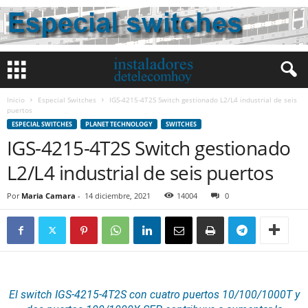
Inicio
Especial Switches
IGS-4215-4T2S Switch gestionado L2/L4 industrial de seis
puertos
ESPECIAL SWITCHES
PLANET TECHNOLOGY
SWITCHES
IGS-4215-4T2S Switch gestionado
L2/L4 industrial de seis puertos
Por
Maria Camara
-
14 diciembre, 2021
14004
0
El switch IGS-4215-4T2S con cuatro puertos 10/100/1000T y