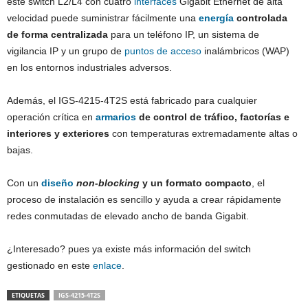
este switch L2/L4 con cuatro
interfaces
Gigabit Ethernet de alta
velocidad puede suministrar fácilmente una
energía
controlada
de forma centralizada
para un teléfono IP, un sistema de
vigilancia IP y un grupo de
puntos de acceso
inalámbricos (WAP)
en los entornos industriales adversos.
Además, el IGS-4215-4T2S está fabricado para cualquier
operación crítica en
armarios
de control de tráfico, factorías e
interiores y exteriores
con temperaturas extremadamente altas o
bajas.
Con un
diseño
non-blocking
y un formato compacto
, el
proceso de instalación es sencillo y ayuda a crear rápidamente
redes conmutadas de elevado ancho de banda Gigabit.
¿Interesado? pues ya existe más información del switch
gestionado en este
enlace
.
ETIQUETAS
IGS-4215-4T2S