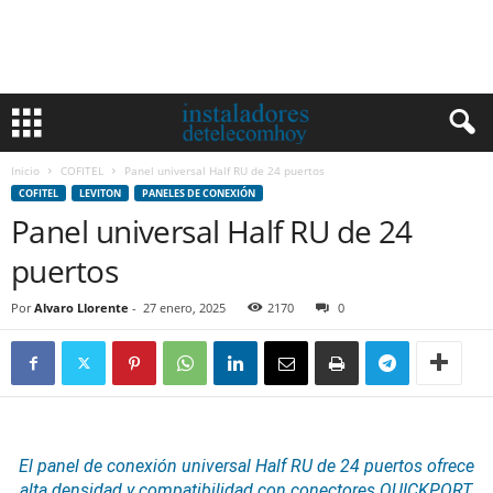
Inicio
COFITEL
Panel universal Half RU de 24 puertos
COFITEL
LEVITON
PANELES DE CONEXIÓN
Panel universal Half RU de 24
puertos
Por
Alvaro Llorente
-
27 enero, 2025
2170
0
El panel de conexión universal Half RU de 24 puertos ofrece
alta densidad y compatibilidad con
conectores
QUICKPORT
,