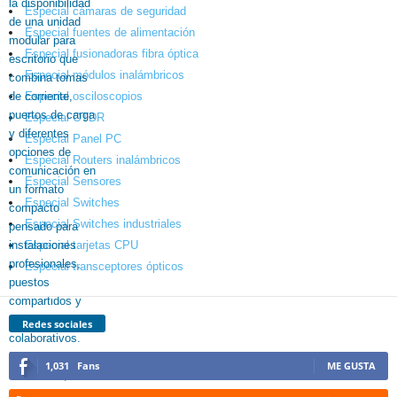
Especial cámaras de seguridad
Especial fuentes de alimentación
Especial fusionadoras fibra óptica
Especial módulos inalámbricos
Especial osciloscopios
Especial OTDR
Especial Panel PC
Especial Routers inalámbricos
Especial Sensores
Especial Switches
Especial Switches industriales
Especial tarjetas CPU
Especial transceptores ópticos
Redes sociales
1,031
Fans
ME GUSTA