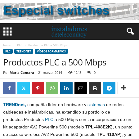
Inicio
PLC
Productos PLC a 500 Mbps
PLC
TRENDNET
VÍDEOS FORMATIVOS
Productos PLC a 500 Mbps
Por
Maria Camara
-
21 marzo, 2014
1243
0
TRENDnet
,
compañía líder en hardware y
sistemas
de redes
cableadas e inalámbricas, ha extendido su portfolio de
productos Productos
PLC
a 500 Mbps con la incorporación de un
kit adaptador AV2 Powerline 500 (modelo
TPL-408E2K)
, un punto
de acceso wireless AV2 Powerline 500 (modelo
TPL-410AP
), y un