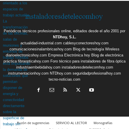
Periódicos técnicos profesionales online, editados desde el año 2001 por
NTDhoy, S.L.
actualidad-industrial.com
cablesyconectoreshoy.com
comunicacionesinalambricashoy.com
Blog de tecnología Wireless
diarioelectronicohoy.com
Empresa Electrónica hoy
Blog de electrónica
práctica
fibraopticahoy.com
Foro técnico para instaladores de fibra óptica
industriaembebidahoy.com
instaladoresdetelecomhoy.com
instrumentacionhoy.com
NTDhoy.com
seguridadprofesionalhoy.com
tecno-noticias.com
Buzón de sugerencias
SERVICIO AL LECTOR
Monografías