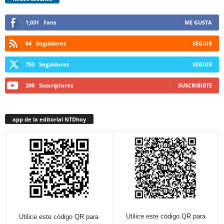
1,031
Fans
ME GUSTA
64
Seguidores
SEGUIR
753
Seguidores
SEGUIR
200
Suscriptores
SUSCRIBIRTE
app de la editorial NTDhoy
Utilice este código QR para
Utilice este código QR para