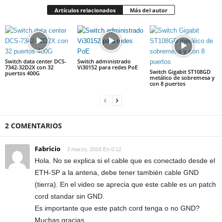
Artículos relacionados
Más del autor
Switch data center DCS-
Switch administrado
7342-32D2X con 32
Vi30152 para redes PoE
Switch Gigabit ST108GD
puertos 400G
metálico de sobremesa y
con 8 puertos
2 COMENTARIOS
Fabricio
3 marzo, 2016 En 0:12
Hola. No se explica si el cable que es conectado desde el
ETH-SP a la antena, debe tener también cable GND
(tierra). En el video se aprecia que este cable es un patch
cord standar sin GND.
Es importante que este patch cord tenga o no GND?
Muchas gracias.