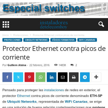
Inicio
Protecciones
Protector Ethernet contra picos de corriente
PROTECCIONES
UBIQUITI NETWORKS
VÍDEOS FORMATIVOS
WIFI CANARIAS
Protector Ethernet contra picos de
corriente
Por
Guillem Alsina
-
22 febrero, 2016
14838
2
Pensado para proteger las
instalaciones
de redes en exterior, el
protector
Ethernet
contra picos de corriente denominado
ETH-SP
de
Ubiquiti Networks
, representada de
WiFi Canarias
, se erige
en una solución de buena relación coste/prestaciones que
protege