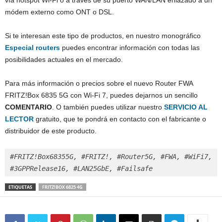
vía hotspot Wi‑Fi o a través de su puerto WAN/LAN enlazado a un
módem externo como ONT o DSL.
Si te interesan este tipo de productos, en nuestro monográfico
Especial
routers
puedes encontrar información con todas las
posibilidades actuales en el mercado.
Para más información o precios sobre el nuevo Router FWA
FRITZ!Box 6835 5G con Wi‑Fi 7, puedes dejarnos un sencillo
COMENTARIO
. O también puedes utilizar nuestro
SERVICIO AL
LECTOR
gratuito, que te pondrá en contacto con el fabricante o
distribuidor de este producto.
#FRITZ!Box68355G, #FRITZ!, #Router5G, #FWA, #WiFi7, 
#3GPPRelease16, #LAN25GbE, #Failsafe
ETIQUETAS
FRITZ!BOX 6825 4G