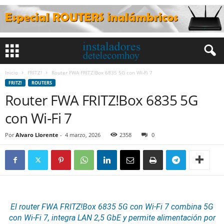
Inicio
FRITZ!
Router FWA FRITZ!Box 6835 5G con Wi‑Fi 7
FRITZ!
ROUTERS
Router FWA FRITZ!Box 6835 5G
con Wi‑Fi 7
Por
Alvaro Llorente
-
4 marzo, 2026
2358
0
El router FWA
FRITZ!
Box 6835 5G con Wi‑Fi 7 combina 5G
con Wi‑Fi 7, integra LAN 2,5 GbE y permite alimentación por