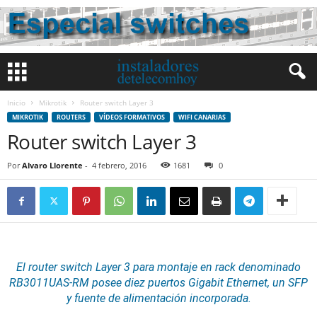
Inicio
Mikrotik
Router switch Layer 3
MIKROTIK
ROUTERS
VÍDEOS FORMATIVOS
WIFI CANARIAS
Router switch Layer 3
Por
Alvaro Llorente
-
4 febrero, 2016
1681
0
El router switch Layer 3 para montaje en rack denominado
RB3011UAS-RM posee diez puertos Gigabit
Ethernet
, un
SFP
y fuente de alimentación incorporada.