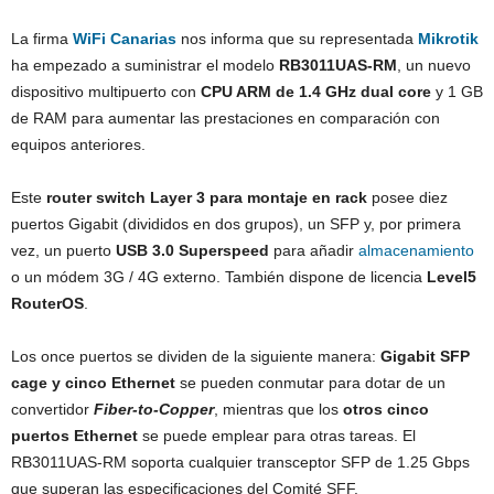
La firma
WiFi Canarias
nos informa que su representada
Mikrotik
ha empezado a suministrar el modelo
RB3011UAS-RM
, un nuevo
dispositivo multipuerto con
CPU ARM de 1.4 GHz dual core
y 1 GB
de RAM para aumentar las prestaciones en comparación con
equipos anteriores.
Este
router switch Layer 3 para montaje en rack
posee diez
puertos Gigabit (divididos en dos grupos), un SFP y, por primera
vez, un puerto
USB 3.0 Superspeed
para añadir
almacenamiento
o un módem 3G / 4G externo. También dispone de licencia
Level5
RouterOS
.
Los once puertos se dividen de la siguiente manera:
Gigabit SFP
cage y cinco Ethernet
se pueden conmutar para dotar de un
convertidor
Fiber-to-Copper
, mientras que los
otros cinco
puertos Ethernet
se puede emplear para otras tareas. El
RB3011UAS-RM soporta cualquier transceptor SFP de 1.25 Gbps
que superan las especificaciones del Comité SFF.