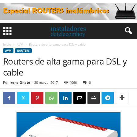
Inicio
AVM
Routers de alta gama para DSL y cable
AVM
ROUTERS
Routers de alta gama para DSL y
cable
Por
Irene Onate
-
20 marzo, 2017
4066
0