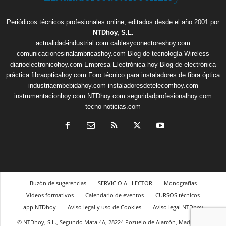
Periódicos técnicos profesionales online, editados desde el año 2001 por
NTDhoy, S.L.
actualidad-industrial.com
cablesyconectoreshoy.com
comunicacionesinalambricashoy.com
Blog de tecnología Wireless
diarioelectronicohoy.com
Empresa Electrónica hoy
Blog de electrónica
práctica
fibraopticahoy.com
Foro técnico para instaladores de fibra óptica
industriaembebidahoy.com
instaladoresdetelecomhoy.com
instrumentacionhoy.com
NTDhoy.com
seguridadprofesionalhoy.com
tecno-noticias.com
Buzón de sugerencias
SERVICIO AL LECTOR
Monografías
Vídeos formativos
Calendario de eventos
CURSOS técnicos
app NTDhoy
Aviso legal y uso de Cookies
Aviso legal NTDhoy
© NTDhoy, S.L., Segundo Mata 4A, 28224 Pozuelo de Alarcón, Madrid, +34