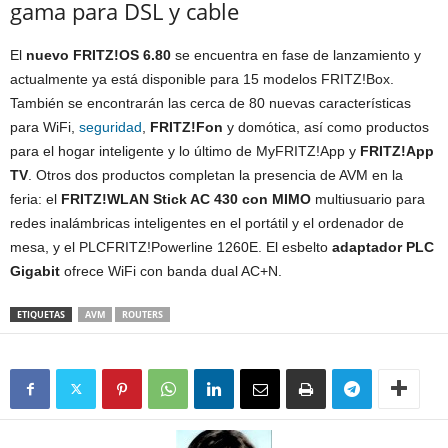
gama para DSL y cable
El
nuevo FRITZ!OS 6.80
se encuentra en fase de lanzamiento y
actualmente ya está disponible para 15 modelos FRITZ!Box.
También se encontrarán las cerca de 80 nuevas características
para WiFi,
seguridad
,
FRITZ!Fon
y domótica, así como productos
para el hogar inteligente y lo último de MyFRITZ!App y
FRITZ!App
TV
. Otros dos productos completan la presencia de AVM en la
feria: el
FRITZ!WLAN Stick AC 430 con MIMO
multiusuario para
redes inalámbricas inteligentes en el portátil y el ordenador de
mesa, y el PLCFRITZ!Powerline 1260E. El esbelto
adaptador PLC
Gigabit
ofrece WiFi con banda dual AC+N.
ETIQUETAS
AVM
ROUTERS