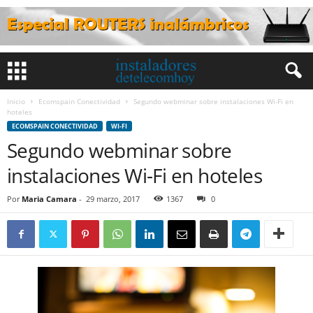
Inicio
Ecomspain Conectividad
Segundo webminar sobre instalaciones Wi-Fi en
hoteles
ECOMSPAIN CONECTIVIDAD
WI-FI
Segundo webminar sobre
instalaciones Wi-Fi en hoteles
Por
Maria Camara
-
29 marzo, 2017
1367
0