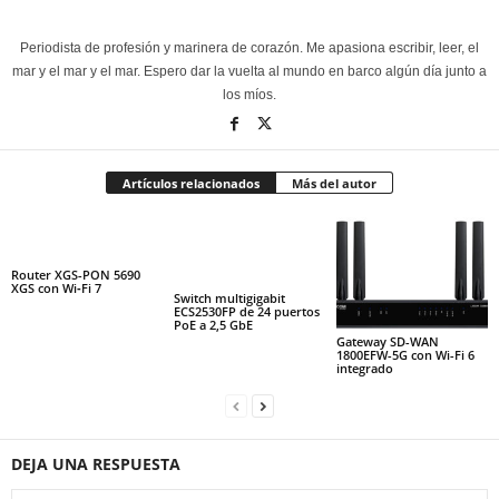
Periodista de profesión y marinera de corazón. Me apasiona escribir, leer, el
mar y el mar y el mar. Espero dar la vuelta al mundo en barco algún día junto a
los míos.
Artículos relacionados
Más del autor
Router XGS-PON 5690
XGS con Wi‑Fi 7
Switch multigigabit
ECS2530FP de 24 puertos
PoE a 2,5 GbE
Gateway SD-WAN
1800EFW-5G con Wi-Fi 6
integrado
DEJA UNA RESPUESTA