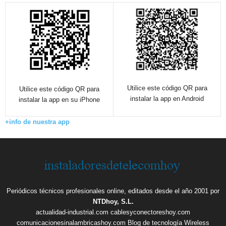
Utilice este código QR para
Utilice este código QR para
instalar la app en Android
instalar la app en su iPhone
+info de nuestra app
Periódicos técnicos profesionales online, editados desde el año 2001 por
NTDhoy, S.L.
actualidad-industrial.com
cablesyconectoreshoy.com
comunicacionesinalambricashoy.com
Blog de tecnología Wireless