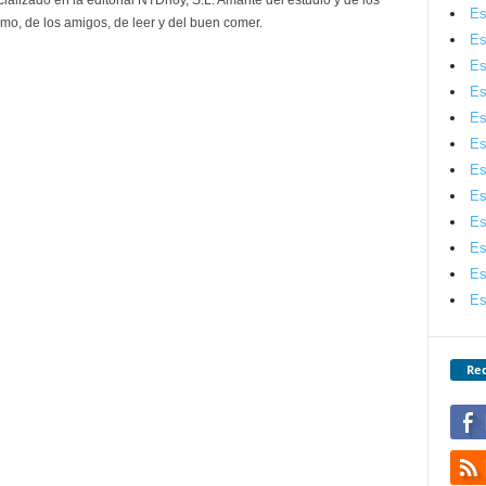
ializado en la editorial NTDhoy, S.L. Amante del estudio y de los
Es
mo, de los amigos, de leer y del buen comer.
Es
Es
Es
Es
Es
Es
Es
Es
Es
Es
Es
Red