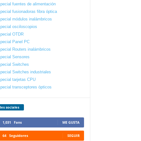
pecial fuentes de alimentación
pecial fusionadoras fibra óptica
pecial módulos inalámbricos
pecial osciloscopios
pecial OTDR
pecial Panel PC
pecial Routers inalámbricos
pecial Sensores
pecial Switches
pecial Switches industriales
pecial tarjetas CPU
pecial transceptores ópticos
es sociales
1,031
Fans
ME GUSTA
64
Seguidores
SEGUIR