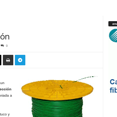
anu
ión
0
 un
yección
viada a
 tuco y