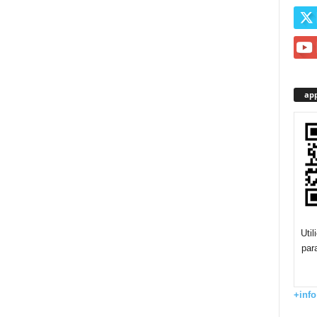
app
Uti
par
+info