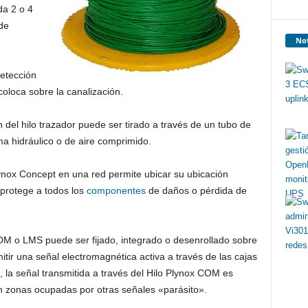
da 2 o 4
 de
Not
etección
oloca sobre la canalización.
 del hilo trazador puede ser tirado a través de un tubo de
a hidráulico o de aire comprimido.
ynox Concept en una red permite ubicar su ubicación
 protege a todos los
componentes
de daños o pérdida de
OM o LMS puede ser fijado, integrado o desenrollado sobre
mitir una señal electromagnética activa a través de las cajas
la señal transmitida a través del Hilo Plynox COM es
 en zonas ocupadas por otras señales «parásito».