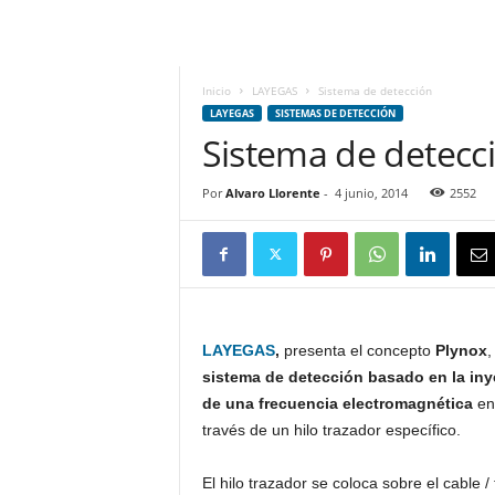
m
h
o
y
Inicio
LAYEGAS
Sistema de detección
.
LAYEGAS
SISTEMAS DE DETECCIÓN
c
Sistema de detecc
o
m
Por
Alvaro Llorente
-
4 junio, 2014
2552
LAYEGAS
,
presenta el concepto
Plynox
,
sistema de detección basado en la in
de una frecuencia electromagnética
en
través de un hilo trazador específico.
El hilo trazador se coloca sobre el cable /