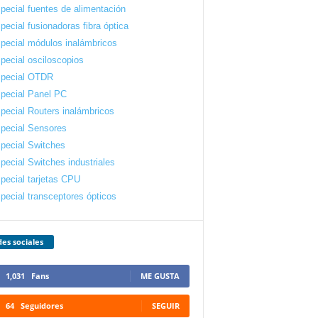
pecial fuentes de alimentación
pecial fusionadoras fibra óptica
pecial módulos inalámbricos
pecial osciloscopios
pecial OTDR
pecial Panel PC
pecial Routers inalámbricos
pecial Sensores
pecial Switches
pecial Switches industriales
pecial tarjetas CPU
pecial transceptores ópticos
es sociales
1,031
Fans
ME GUSTA
64
Seguidores
SEGUIR