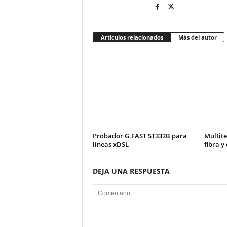
Artículos relacionados
Más del autor
Probador G.FAST ST332B para
Multite
líneas xDSL
fibra y
DEJA UNA RESPUESTA