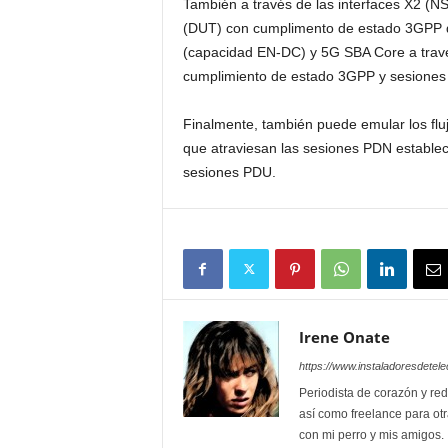
También a través de las interfaces X2 (
(DUT) con cumplimento de estado 3GPP d
(capacidad EN-DC) y 5G SBA Core a trav
cumplimiento de estado 3GPP y sesione
Finalmente, también puede emular los fluj
que atraviesan las sesiones PDN establec
sesiones PDU.
Irene Onate
https://www.instaladoresdete
Periodista de corazón y red
así como freelance para otr
con mi perro y mis amigos.