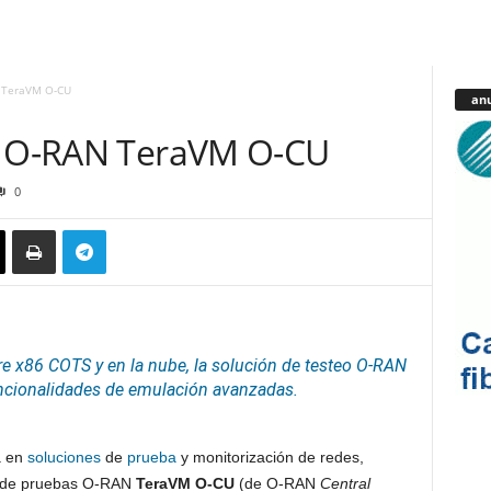
N TeraVM O-CU
anu
eo O-RAN TeraVM O-CU
0
re x86 COTS y en la nube, la solución de testeo O-RAN
ncionalidades de emulación avanzadas.
a en
soluciones
de
prueba
y monitorización de redes,
ón de pruebas O-RAN
TeraVM O-CU
(de O-RAN
Central