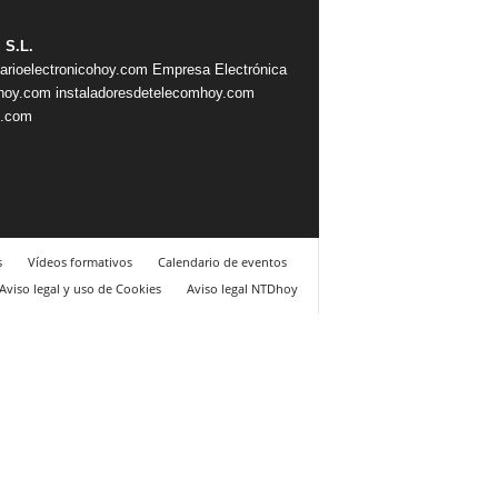
 S.L.
iarioelectronicohoy.com
Empresa Electrónica
ahoy.com
instaladoresdetelecomhoy.com
s.com
s
Vídeos formativos
Calendario de eventos
Aviso legal y uso de Cookies
Aviso legal NTDhoy