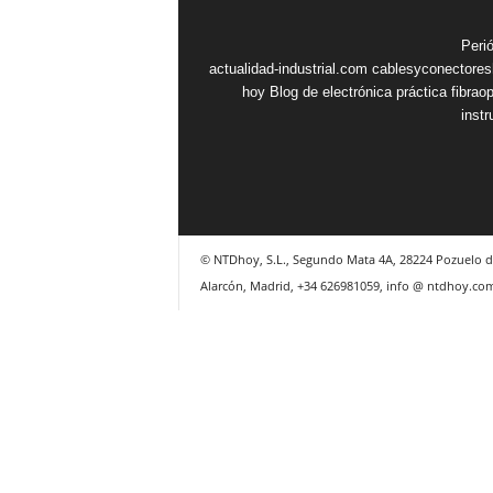
Peri
actualidad-industrial.com
cablesyconectore
hoy
Blog de electrónica práctica
fibrao
inst
© NTDhoy, S.L., Segundo Mata 4A, 28224 Pozuelo d
Alarcón, Madrid, +34 626981059, info @ ntdhoy.co