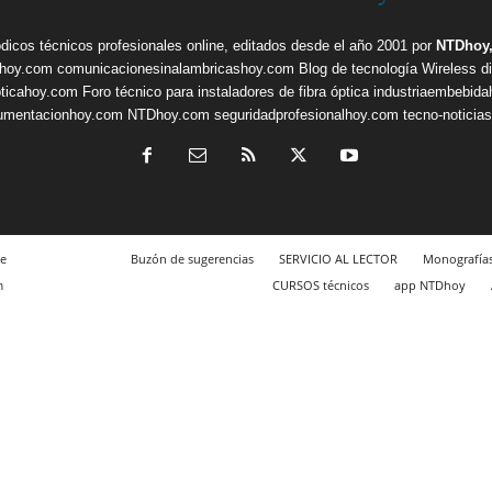
ódicos técnicos profesionales online, editados desde el año 2001 por
NTDhoy,
shoy.com
comunicacionesinalambricashoy.com
Blog de tecnología Wireless
d
pticahoy.com
Foro técnico para instaladores de fibra óptica
industriaembebid
rumentacionhoy.com
NTDhoy.com
seguridadprofesionalhoy.com
tecno-noticia
e
Buzón de sugerencias
SERVICIO AL LECTOR
Monografía
m
CURSOS técnicos
app NTDhoy