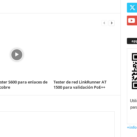
app
ster S600 para enlaces de
Tester de red LinkRunner AT
 cobre
1500 para validación PoE++
Uti
par
+info