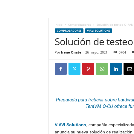
m
h
o
y
Inicio
Comprobadores
Solución de testeo O-RA
.
COMPROBADORES
VIAVI SOLUTIONS
c
Solución de test
o
m
Por
Irene Onate
-
26 mayo, 2021
5704
Preparada para trabajar sobre hardwa
TeraVM O-CU ofrece fu
VIAVI Solutions
, compañía especializad
anuncia su nueva solución de realizaci