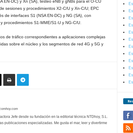
NSA EN-DC) y Xn (SA), testeo eNB y gNBs para el O-CU
Es
e sesiones y procedimientos X2-C/U y Xn-C/U; EPC
Es
és de interfaces S1 (NSA EN-DC) y NG (SA), con
Es
s y procedimientos S1-MME/S1-U y NG-C/U.
Es
Es
os de tráfico correspondientes a aplicaciones complejas
Es
idas sobre el núcleo y los segmentos de red 4G y 5G y
Es
Es
Es
Es
Es
Es
Red
lecomhoy.com
actora Jefe desde su fundación en la editorial técnica NTDhoy, S.L.
as publicaciones especializadas. Me gusta el mar, leer y divertirme