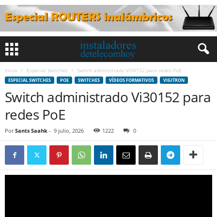
Inicio
Especial Switches
Switch administrado Vi30152 para redes PoE
ESPECIAL SWITCHES
POE
SWITCHES
VÍDEOS FORMATIVOS
VIGITRON
Switch administrado Vi30152 para
redes PoE
Por
Sants Saahk
-
9 julio, 2026
1222
0