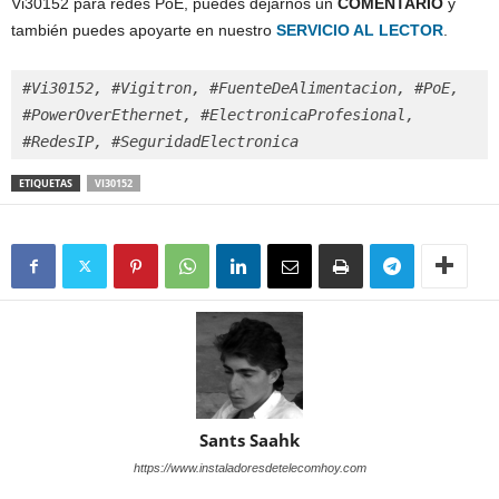
Vi30152 para redes PoE, puedes dejarnos un
COMENTARIO
y
también puedes apoyarte en nuestro
SERVICIO AL LECTOR
.
#Vi30152, #Vigitron, #FuenteDeAlimentacion, #PoE, 
#PowerOverEthernet, #ElectronicaProfesional, 
#RedesIP, #SeguridadElectronica
ETIQUETAS
VI30152
Sants Saahk
https://www.instaladoresdetelecomhoy.com