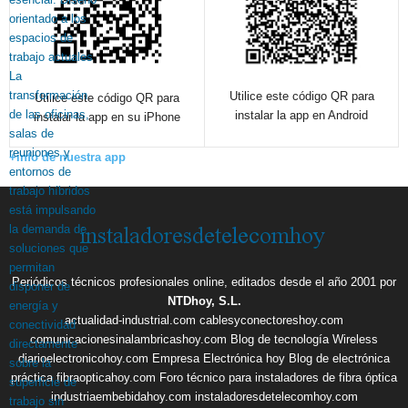
Utilice este código QR para
Utilice este código QR para
instalar la app en Android
instalar la app en su iPhone
+info de nuestra app
Periódicos técnicos profesionales online, editados desde el año 2001 por
NTDhoy, S.L.
actualidad-industrial.com
cablesyconectoreshoy.com
comunicacionesinalambricashoy.com
Blog de tecnología Wireless
diarioelectronicohoy.com
Empresa Electrónica hoy
Blog de electrónica
práctica
fibraopticahoy.com
Foro técnico para instaladores de fibra óptica
industriaembebidahoy.com
instaladoresdetelecomhoy.com