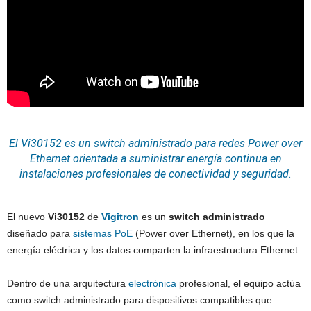
El Vi30152 es un switch administrado para redes Power over
Ethernet
orientada a suministrar
energía
continua en
instalaciones
profesionales de conectividad y
seguridad
.
El nuevo
Vi30152
de
Vigitron
es un
switch administrado
diseñado para
sistemas
PoE
(Power over Ethernet), en los que la
energía eléctrica y los datos comparten la infraestructura Ethernet.
Dentro de una arquitectura
electrónica
profesional, el equipo actúa
como switch administrado para dispositivos compatibles que