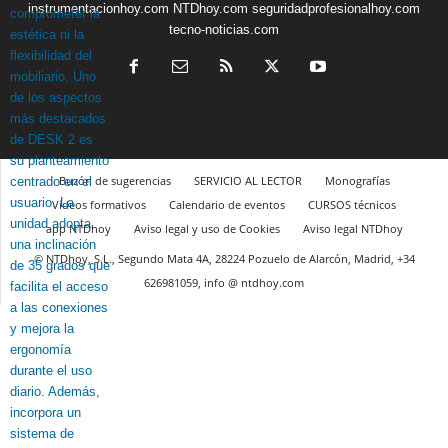
instrumentacionhoy.com
NTDhoy.com
seguridadprofesionalhoy.com
tecno-noticias.com
Buzón de sugerencias
SERVICIO AL LECTOR
Monografías
Vídeos formativos
Calendario de eventos
CURSOS técnicos
app NTDhoy
Aviso legal y uso de Cookies
Aviso legal NTDhoy
© NTDhoy, S.L., Segundo Mata 4A, 28224 Pozuelo de Alarcón, Madrid, +34
626981059, info @ ntdhoy.com