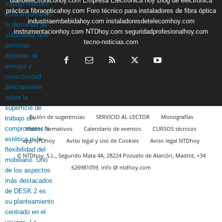
diarioelectronicohoy.com
Empresa Electrónica hoy
Blog de electrónica
práctica
fibraopticahoy.com
Foro técnico para instaladores de fibra óptica
industriaembebidahoy.com
instaladoresdetelecomhoy.com
instrumentacionhoy.com
NTDhoy.com
seguridadprofesionalhoy.com
tecno-noticias.com
Buzón de sugerencias
SERVICIO AL LECTOR
Monografías
Vídeos formativos
Calendario de eventos
CURSOS técnicos
app NTDhoy
Aviso legal y uso de Cookies
Aviso legal NTDhoy
© NTDhoy, S.L., Segundo Mata 4A, 28224 Pozuelo de Alarcón, Madrid, +34
626981059, info @ ntdhoy.com