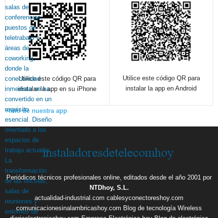
Utilice este código QR para
Utilice este código QR para
instalar la app en Android
instalar la app en su iPhone
+info de nuestra app
Periódicos técnicos profesionales online, editados desde el año 2001 por
NTDhoy, S.L.
actualidad-industrial.com
cablesyconectoreshoy.com
comunicacionesinalambricashoy.com
Blog de tecnología Wireless