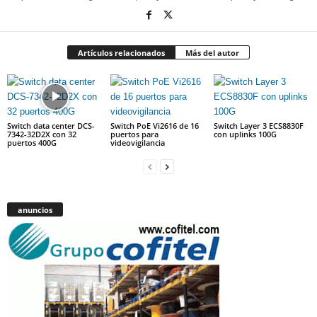
Artículos relacionados
Más del autor
Switch data center DCS-
Switch PoE Vi2616 de 16
Switch Layer 3 ECS8830F
7342-32D2X con 32
puertos para
con uplinks 100G
puertos 400G
videovigilancia
anuncios