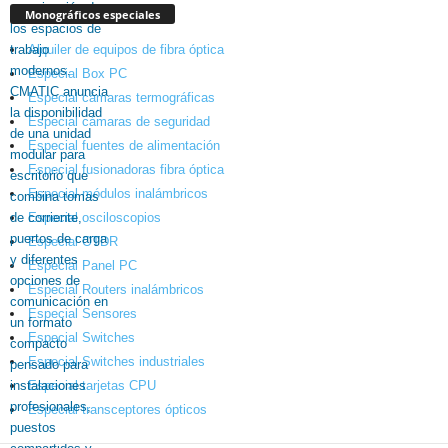
Monográficos especiales
Alquiler de equipos de fibra óptica
Especial Box PC
Especial cámaras termográficas
Especial cámaras de seguridad
Especial fuentes de alimentación
Especial fusionadoras fibra óptica
Especial módulos inalámbricos
Especial osciloscopios
Especial OTDR
Especial Panel PC
Especial Routers inalámbricos
Especial Sensores
Especial Switches
Especial Switches industriales
Especial tarjetas CPU
Especial transceptores ópticos