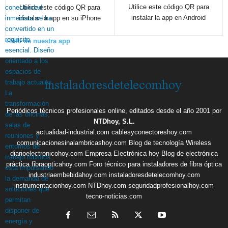
Utilice este código QR para
Utilice este código QR para
instalar la app en Android
instalar la app en su iPhone
+info de nuestra app
Periódicos técnicos profesionales online, editados desde el año 2001 por
NTDhoy, S.L.
actualidad-industrial.com
cablesyconectoreshoy.com
comunicacionesinalambricashoy.com
Blog de tecnología Wireless
diarioelectronicohoy.com
Empresa Electrónica hoy
Blog de electrónica
práctica
fibraopticahoy.com
Foro técnico para instaladores de fibra óptica
industriaembebidahoy.com
instaladoresdetelecomhoy.com
instrumentacionhoy.com
NTDhoy.com
seguridadprofesionalhoy.com
tecno-noticias.com