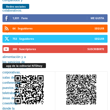
Redes sociales
1,031
Fans
ME GUSTA
64
Seguidores
SEGUIR
753
Seguidores
SEGUIR
200
Suscriptores
SUSCRIBIRTE
app de la editorial NTDhoy