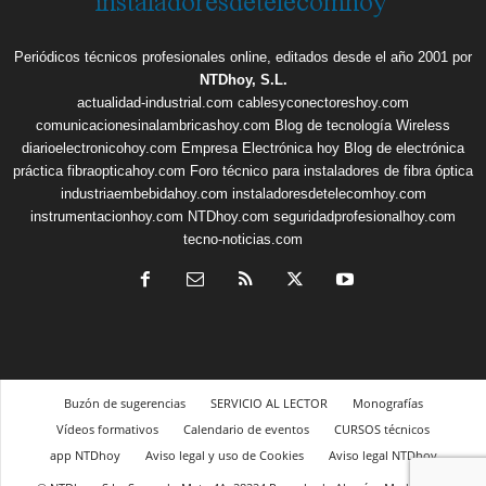
Periódicos técnicos profesionales online, editados desde el año 2001 por
NTDhoy, S.L.
actualidad-industrial.com
cablesyconectoreshoy.com
comunicacionesinalambricashoy.com
Blog de tecnología Wireless
diarioelectronicohoy.com
Empresa Electrónica hoy
Blog de electrónica
práctica
fibraopticahoy.com
Foro técnico para instaladores de fibra óptica
industriaembebidahoy.com
instaladoresdetelecomhoy.com
instrumentacionhoy.com
NTDhoy.com
seguridadprofesionalhoy.com
tecno-noticias.com
Buzón de sugerencias
SERVICIO AL LECTOR
Monografías
Vídeos formativos
Calendario de eventos
CURSOS técnicos
app NTDhoy
Aviso legal y uso de Cookies
Aviso legal NTDhoy