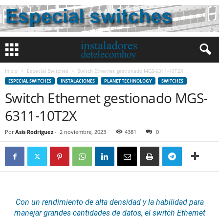
Inicio
Especial Switches
Switch Ethernet gestionado MGS-6311-10T2X
ESPECIAL SWITCHES
INSTALACIONES
PLANET TECHNOLOGY
SWITCHES
Switch Ethernet gestionado MGS-
6311-10T2X
Por
Asis Rodriguez
-
2 noviembre, 2023
4381
0
Con un rendimiento de alta densidad y la habilidad para
manejar grandes cantidades de datos, el switch
Ethernet