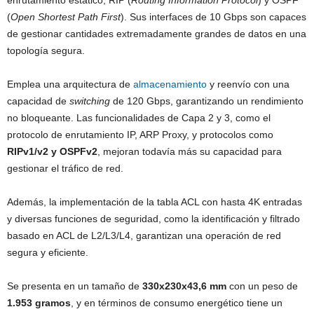
enrutamiento estático, RIP (
Routing Information Protocol
) y OSPF
(
Open Shortest Path First
). Sus interfaces de 10 Gbps son capaces
de gestionar cantidades extremadamente grandes de datos en una
topología segura.
Emplea una arquitectura de
almacenamiento
y reenvío con una
capacidad de
switching
de 120 Gbps, garantizando un rendimiento
no bloqueante. Las funcionalidades de Capa 2 y 3, como el
protocolo de enrutamiento IP, ARP Proxy, y protocolos como
RIPv1/v2 y OSPFv2
, mejoran todavía más su capacidad para
gestionar el tráfico de red.
Además, la implementación de la tabla ACL con hasta 4K entradas
y diversas funciones de seguridad, como la identificación y filtrado
basado en ACL de L2/L3/L4, garantizan una operación de red
segura y eficiente.
Se presenta en un tamaño de
330x230x43,6 mm
con un peso de
1.953 gramos
, y en términos de consumo energético tiene un