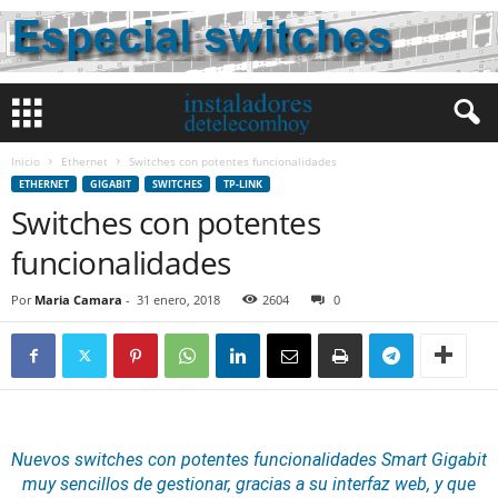
Inicio
Ethernet
Switches con potentes funcionalidades
ETHERNET
GIGABIT
SWITCHES
TP-LINK
Switches con potentes
funcionalidades
Por
Maria Camara
-
31 enero, 2018
2604
0
Nuevos
switches
con potentes funcionalidades
Smart
Gigabit
muy sencillos de gestionar, gracias a su interfaz web, y que