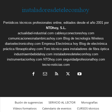
Periódicos técnicos profesionales online, editados desde el año 2001 por
NTDhoy, S.L.
actualidad-industrial.com
cablesyconectoreshoy.com
comunicacionesinalambricashoy.com
Blog de tecnología Wireless
diarioelectronicohoy.com
Empresa Electrónica hoy
Blog de electrónica
práctica
fibraopticahoy.com
Foro técnico para instaladores de fibra óptica
industriaembebidahoy.com
instaladoresdetelecomhoy.com
instrumentacionhoy.com
NTDhoy.com
seguridadprofesionalhoy.com
tecno-noticias.com
Buzón de sugerencias
SERVICIO AL LECTOR
Monografías
Vídeos formativos
Calendario de eventos
CURSOS técnicos