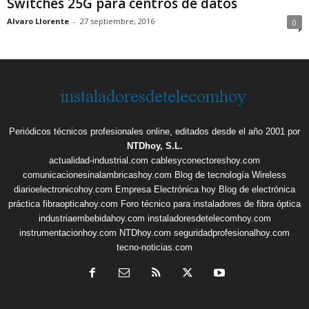
Switches 25G para centros de datos
Alvaro Llorente
-
27 septiembre, 2016
0
Periódicos técnicos profesionales online, editados desde el año 2001 por
NTDhoy, S.L.
actualidad-industrial.com
cablesyconectoreshoy.com
comunicacionesinalambricashoy.com
Blog de tecnología Wireless
diarioelectronicohoy.com
Empresa Electrónica hoy
Blog de electrónica
práctica
fibraopticahoy.com
Foro técnico para instaladores de fibra óptica
industriaembebidahoy.com
instaladoresdetelecomhoy.com
instrumentacionhoy.com
NTDhoy.com
seguridadprofesionalhoy.com
tecno-noticias.com