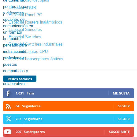
Especial osciloscopios
Especial OTDR
Especial Panel PC
Especial Routers inalámbricos
Especial Sensores
Especial Switches
Especial Switches industriales
Especial tarjetas CPU
Especial transceptores ópticos
Redes sociales
1,031
Fans
ME GUSTA
64
Seguidores
SEGUIR
753
Seguidores
SEGUIR
200
Suscriptores
SUSCRIBIRTE