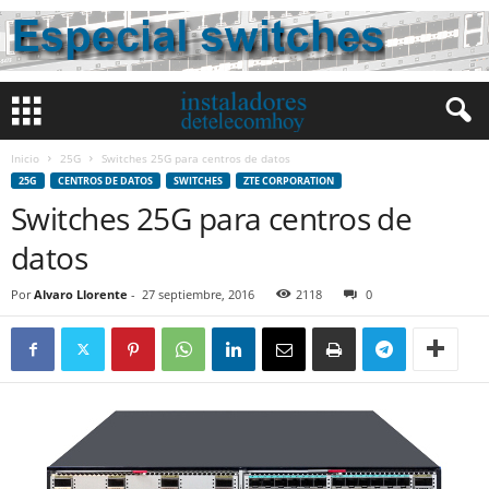
Inicio
25G
Switches 25G para centros de datos
25G
CENTROS DE DATOS
SWITCHES
ZTE CORPORATION
Switches 25G para centros de
datos
Por
Alvaro Llorente
-
27 septiembre, 2016
2118
0