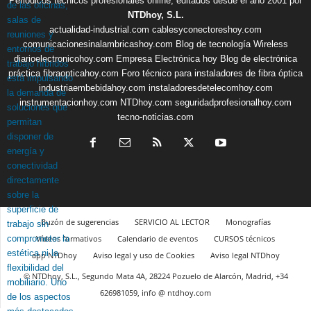
Periódicos técnicos profesionales online, editados desde el año 2001 por
NTDhoy, S.L.
actualidad-industrial.com
cablesyconectoreshoy.com
comunicacionesinalambricashoy.com
Blog de tecnología Wireless
diarioelectronicohoy.com
Empresa Electrónica hoy
Blog de electrónica
práctica
fibraopticahoy.com
Foro técnico para instaladores de fibra óptica
industriaembebidahoy.com
instaladoresdetelecomhoy.com
instrumentacionhoy.com
NTDhoy.com
seguridadprofesionalhoy.com
tecno-noticias.com
Buzón de sugerencias
SERVICIO AL LECTOR
Monografías
Vídeos formativos
Calendario de eventos
CURSOS técnicos
app NTDhoy
Aviso legal y uso de Cookies
Aviso legal NTDhoy
© NTDhoy, S.L., Segundo Mata 4A, 28224 Pozuelo de Alarcón, Madrid, +34
626981059, info @ ntdhoy.com