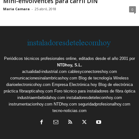
Mini-envolventes para carril DIN
Maria Camara
-
25 abril, 2018
0
Periódicos técnicos profesionales online, editados desde el año 2001 por
NTDhoy, S.L.
actualidad-industrial.com
cablesyconectoreshoy.com
comunicacionesinalambricashoy.com
Blog de tecnología Wireless
diarioelectronicohoy.com
Empresa Electrónica hoy
Blog de electrónica
práctica
fibraopticahoy.com
Foro técnico para instaladores de fibra óptica
industriaembebidahoy.com
instaladoresdetelecomhoy.com
instrumentacionhoy.com
NTDhoy.com
seguridadprofesionalhoy.com
tecno-noticias.com