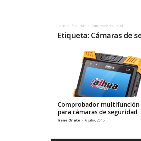
m
h
o
y
Inicio
Etiquetas
Cámaras de seguridad
Etiqueta: Cámaras de s
.
c
o
m
Comprobador multifunción
para cámaras de seguridad
Irene Onate
-
6 julio, 2015