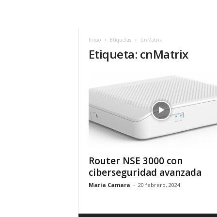
m
h
o
y
Inicio
Etiquetas
CnMatrix
Etiqueta: cnMatrix
.
c
o
m
Router NSE 3000 con
ciberseguridad avanzada
Maria Camara
-
20 febrero, 2024