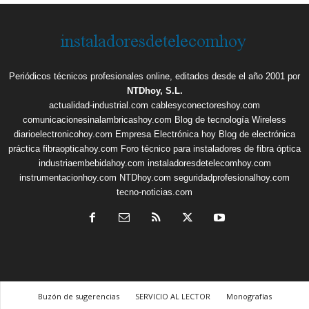
Periódicos técnicos profesionales online, editados desde el año 2001 por
NTDhoy, S.L.
actualidad-industrial.com
cablesyconectoreshoy.com
comunicacionesinalambricashoy.com
Blog de tecnología Wireless
diarioelectronicohoy.com
Empresa Electrónica hoy
Blog de electrónica
práctica
fibraopticahoy.com
Foro técnico para instaladores de fibra óptica
industriaembebidahoy.com
instaladoresdetelecomhoy.com
instrumentacionhoy.com
NTDhoy.com
seguridadprofesionalhoy.com
tecno-noticias.com
Buzón de sugerencias
SERVICIO AL LECTOR
Monografías