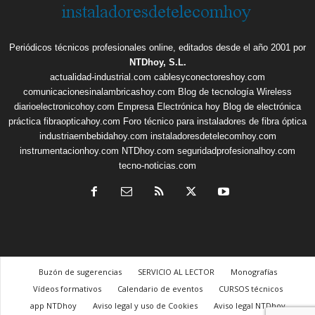
Periódicos técnicos profesionales online, editados desde el año 2001 por
NTDhoy, S.L.
actualidad-industrial.com
cablesyconectoreshoy.com
comunicacionesinalambricashoy.com
Blog de tecnología Wireless
diarioelectronicohoy.com
Empresa Electrónica hoy
Blog de electrónica
práctica
fibraopticahoy.com
Foro técnico para instaladores de fibra óptica
industriaembebidahoy.com
instaladoresdetelecomhoy.com
instrumentacionhoy.com
NTDhoy.com
seguridadprofesionalhoy.com
tecno-noticias.com
Buzón de sugerencias
SERVICIO AL LECTOR
Monografías
Vídeos formativos
Calendario de eventos
CURSOS técnicos
app NTDhoy
Aviso legal y uso de Cookies
Aviso legal NTDhoy