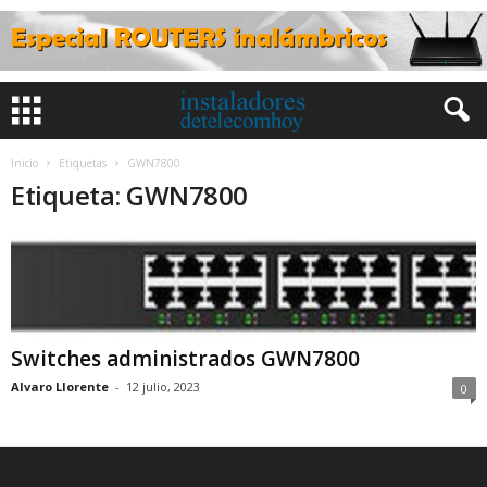
Inicio
Etiquetas
GWN7800
Etiqueta: GWN7800
Switches administrados GWN7800
Alvaro Llorente
-
12 julio, 2023
0