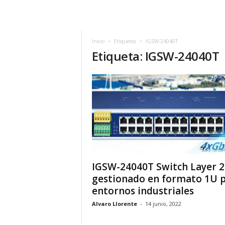
m
h
o
y
Inicio
Etiquetas
IGSW-24040T
Etiqueta: IGSW-24040T
.
c
o
m
IGSW-24040T Switch Layer 2
gestionado en formato 1U 
entornos industriales
Alvaro Llorente
-
14 junio, 2022