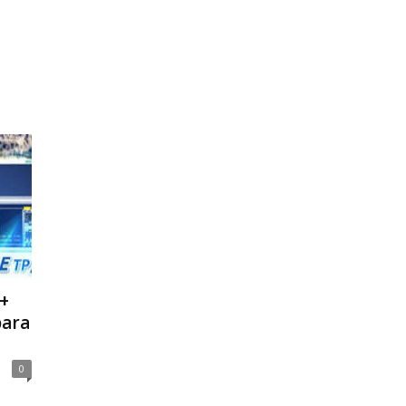
+
para
0