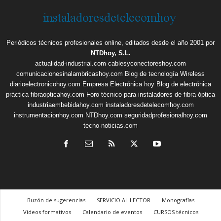
Periódicos técnicos profesionales online, editados desde el año 2001 por
NTDhoy, S.L.
actualidad-industrial.com
cablesyconectoreshoy.com
comunicacionesinalambricashoy.com
Blog de tecnología Wireless
diarioelectronicohoy.com
Empresa Electrónica hoy
Blog de electrónica
práctica
fibraopticahoy.com
Foro técnico para instaladores de fibra óptica
industriaembebidahoy.com
instaladoresdetelecomhoy.com
instrumentacionhoy.com
NTDhoy.com
seguridadprofesionalhoy.com
tecno-noticias.com
Buzón de sugerencias
SERVICIO AL LECTOR
Monografías
Vídeos formativos
Calendario de eventos
CURSOS técnicos