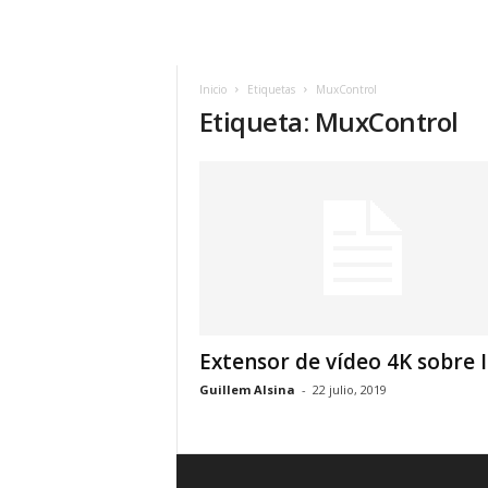
m
h
o
y
Inicio
Etiquetas
MuxControl
Etiqueta: MuxControl
.
c
o
m
Extensor de vídeo 4K sobre 
Guillem Alsina
-
22 julio, 2019