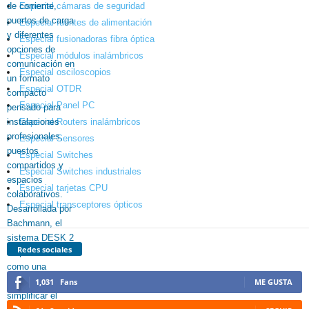
Especial cámaras de seguridad
Especial fuentes de alimentación
Especial fusionadoras fibra óptica
Especial módulos inalámbricos
Especial osciloscopios
Especial OTDR
Especial Panel PC
Especial Routers inalámbricos
Especial Sensores
Especial Switches
Especial Switches industriales
Especial tarjetas CPU
Especial transceptores ópticos
Redes sociales
1,031
Fans
ME GUSTA