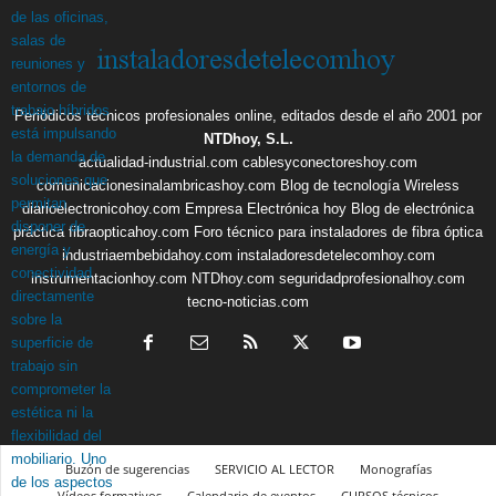
Periódicos técnicos profesionales online, editados desde el año 2001 por
NTDhoy, S.L.
actualidad-industrial.com
cablesyconectoreshoy.com
comunicacionesinalambricashoy.com
Blog de tecnología Wireless
diarioelectronicohoy.com
Empresa Electrónica hoy
Blog de electrónica
práctica
fibraopticahoy.com
Foro técnico para instaladores de fibra óptica
industriaembebidahoy.com
instaladoresdetelecomhoy.com
instrumentacionhoy.com
NTDhoy.com
seguridadprofesionalhoy.com
tecno-noticias.com
Buzón de sugerencias
SERVICIO AL LECTOR
Monografías
Vídeos formativos
Calendario de eventos
CURSOS técnicos