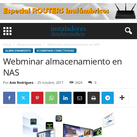
Inicio
Almacenamiento
Webminar almacenamiento en NAS
ALMACENAMIENTO
ECOMSPAIN CONECTIVIDAD
Webminar almacenamiento en
NAS
Por
Asis Rodriguez
-
25 octubre, 2017
2424
0