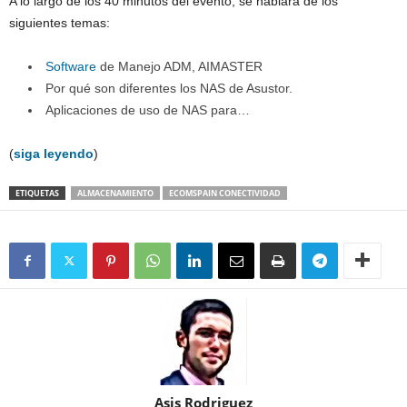
A lo largo de los 40 minutos del evento, se hablará de los
siguientes temas:
Software
de Manejo ADM, AIMASTER
Por qué son diferentes los NAS de Asustor.
Aplicaciones de uso de NAS para…
(
siga leyendo
)
ETIQUETAS
ALMACENAMIENTO
ECOMSPAIN CONECTIVIDAD
Asis Rodriguez