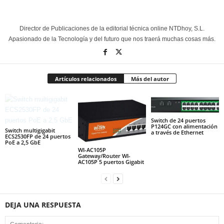
Director de Publicaciones de la editorial técnica online NTDhoy, S.L.
Apasionado de la Tecnología y del futuro que nos traerá muchas cosas más.
Artículos relacionados
Más del autor
Switch de 24 puertos
P124GC con alimentación
Switch multigigabit
a través de Ethernet
ECS2530FP de 24 puertos
PoE a 2,5 GbE
WI-AC105P
Gateway/Router WI-
AC105P 5 puertos Gigabit
DEJA UNA RESPUESTA