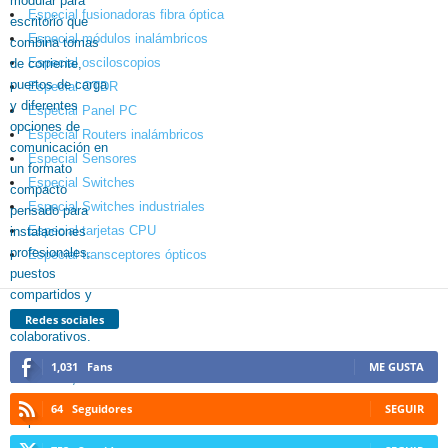
Especial fusionadoras fibra óptica
Especial módulos inalámbricos
Especial osciloscopios
Especial OTDR
Especial Panel PC
Especial Routers inalámbricos
Especial Sensores
Especial Switches
Especial Switches industriales
Especial tarjetas CPU
Especial transceptores ópticos
Redes sociales
1,031
Fans
ME GUSTA
64
Seguidores
SEGUIR