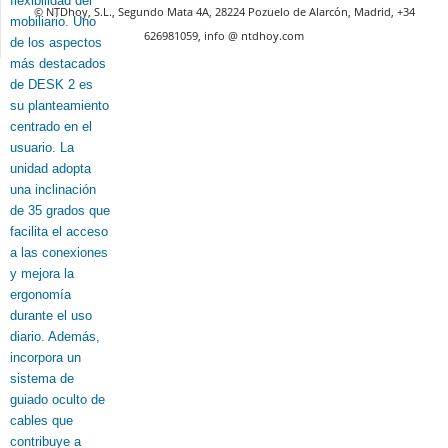
© NTDhoy, S.L., Segundo Mata 4A, 28224 Pozuelo de Alarcón, Madrid, +34
626981059, info @ ntdhoy.com