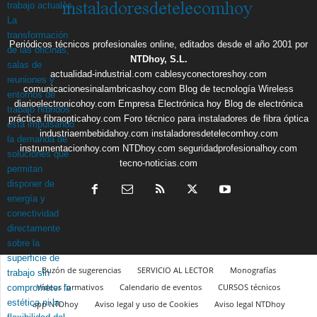
Periódicos técnicos profesionales online, editados desde el año 2001 por
NTDhoy, S.L.
actualidad-industrial.com
cablesyconectoreshoy.com
comunicacionesinalambricashoy.com
Blog de tecnología Wireless
diarioelectronicohoy.com
Empresa Electrónica hoy
Blog de electrónica
práctica
fibraopticahoy.com
Foro técnico para instaladores de fibra óptica
industriaembebidahoy.com
instaladoresdetelecomhoy.com
instrumentacionhoy.com
NTDhoy.com
seguridadprofesionalhoy.com
tecno-noticias.com
Buzón de sugerencias
SERVICIO AL LECTOR
Monografías
Vídeos formativos
Calendario de eventos
CURSOS técnicos
app NTDhoy
Aviso legal y uso de Cookies
Aviso legal NTDhoy