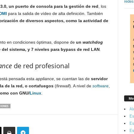
3.0, un puerto de consola para la gestión de red
, los
DMI
para la salida de vídeo de alta definición. También
orización de diversos aspectos, como la actividad de
nto en condiciones óptimas, dispone de
un
watchdog
o
del sistema, y 7 niveles para bypass de red LAN
.
ance
de red profesional
s está pensada esta
appliance
, se cuentan las de
servidor
a de la red, o cortafuegos
(
firewall
). A nivel de
software
,
como con GNU/
Linux
.
Mon
IONES
Al
Es
Es
Es