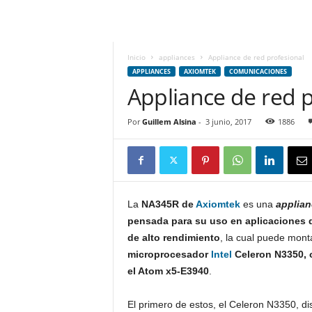
m
h
o
y
Inicio
appliances
Appliance de red profesional
.
APPLIANCES
AXIOMTEK
COMUNICACIONES
c
Appliance de red p
o
m
Por
Guillem Alsina
-
3 junio, 2017
1886
La
NA345R de
Axiomtek
es una
applian
pensada para su uso en aplicaciones 
de alto rendimiento
, la cual puede mon
microprocesador
Intel
Celeron N3350, 
el Atom x5-E3940
.
El primero de estos, el Celeron N3350, di