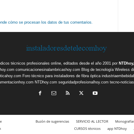
nde cómo se procesan los datos de tus comentarios.
ódicos técnicos profesionales online, editados desde el año 2001 por
NTDhoy,
shoy.com
comunicacionesinalambricashoy.com
Blog de tecnología Wireless
d
pticahoy.com
Foro técnico para instaladores de fibra óptica
industriaembebid
rumentacionhoy.com
NTDhoy.com
seguridadprofesionalhoy.com
tecno-noticia
e
Buzón de sugerencias
SERVICIO AL LECTOR
Monografía
m
CURSOS técnicos
app NTDhoy