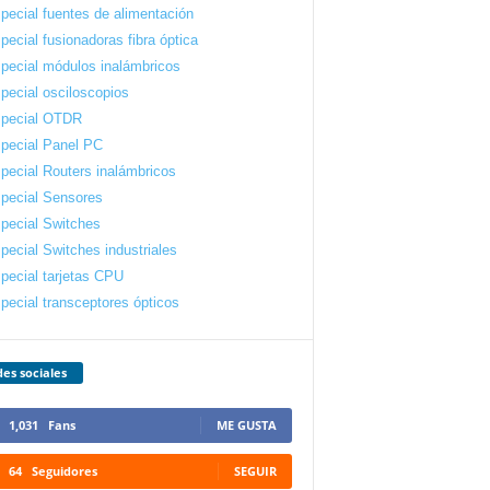
pecial fuentes de alimentación
pecial fusionadoras fibra óptica
pecial módulos inalámbricos
pecial osciloscopios
pecial OTDR
pecial Panel PC
pecial Routers inalámbricos
pecial Sensores
pecial Switches
pecial Switches industriales
pecial tarjetas CPU
pecial transceptores ópticos
es sociales
1,031
Fans
ME GUSTA
64
Seguidores
SEGUIR