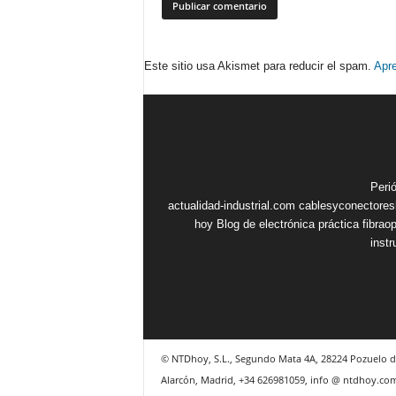
Este sitio usa Akismet para reducir el spam.
Apre
Peri
actualidad-industrial.com
cablesyconectore
hoy
Blog de electrónica práctica
fibrao
inst
© NTDhoy, S.L., Segundo Mata 4A, 28224 Pozuelo d
Alarcón, Madrid, +34 626981059, info @ ntdhoy.co