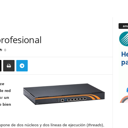
anu
rofesional
0
ce
de red
tar
un
o bien
spone de dos núcleos y dos líneas de ejecución (
threads
),