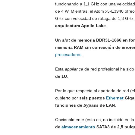
funcionando a 1,1 GHz con una velocida
de 4 W. Mientras, el Atom x5-E3940 ofrec
GHz con velocidad de ráfaga de 1,8 GHz
arquitectura Apollo Lake
.
Un
slot
de memoria DDR3L-1866 en fo
memoria RAM sin corrección de errore
procesadores
.
Esta
appliance
de red profesional ha sid
de 1U
.
Por lo que respecta al apartado de red (e
cubierto por
seis puertos
Ethernet
Gigab
funciones de
bypass
de LAN
.
Opcionalmente (esto es, no incluido en l
de
almacenamiento
SATA3 de 2,5 pulg