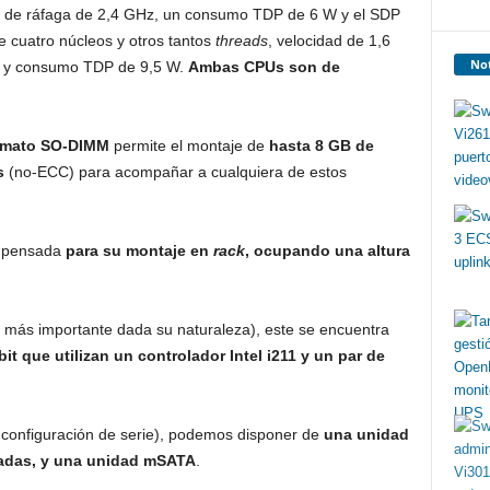
d de ráfaga de 2,4 GHz, un consumo TDP de 6 W y el SDP
e cuatro núcleos y otros tantos
threads
, velocidad de 1,6
Not
, y consumo TDP de 9,5 W.
Ambas CPUs son de
rmato SO-DIMM
permite el montaje de
hasta 8 GB de
s
(no-ECC) para acompañar a cualquiera de estos
o pensada
para su montaje en
rack
, ocupando una altura
l más importante dada su naturaleza), este se encuentra
it que utilizan un controlador Intel i211 y un par de
a configuración de serie), podemos disponer de
una unidad
adas, y una unidad mSATA
.