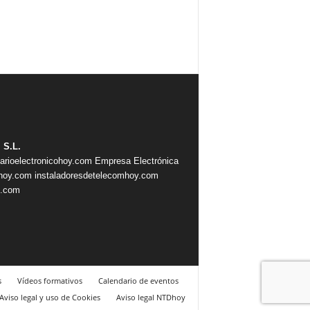
 S.L.
iarioelectronicohoy.com
Empresa Electrónica
ahoy.com
instaladoresdetelecomhoy.com
s.com
s
Vídeos formativos
Calendario de eventos
Aviso legal y uso de Cookies
Aviso legal NTDhoy