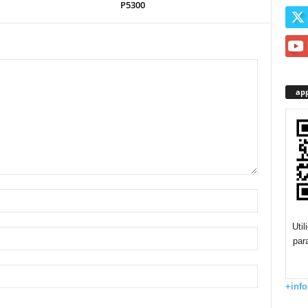
P5300
app
Uti
par
+info