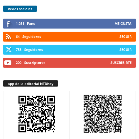
Redes sociales
1,031
Fans
ME GUSTA
64
Seguidores
SEGUIR
753
Seguidores
SEGUIR
200
Suscriptores
SUSCRIBIRTE
app de la editorial NTDhoy