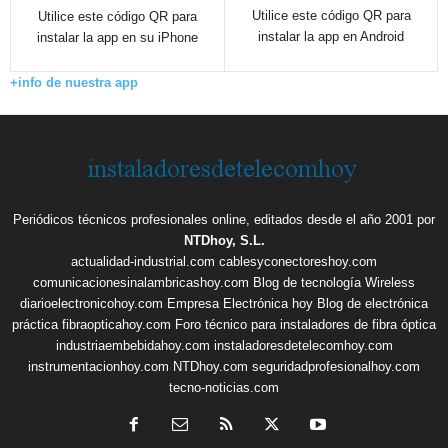
Utilice este código QR para
Utilice este código QR para
instalar la app en Android
instalar la app en su iPhone
+info de nuestra app
Periódicos técnicos profesionales online, editados desde el año 2001 por
NTDhoy, S.L.
actualidad-industrial.com
cablesyconectoreshoy.com
comunicacionesinalambricashoy.com
Blog de tecnología Wireless
diarioelectronicohoy.com
Empresa Electrónica hoy
Blog de electrónica
práctica
fibraopticahoy.com
Foro técnico para instaladores de fibra óptica
industriaembebidahoy.com
instaladoresdetelecomhoy.com
instrumentacionhoy.com
NTDhoy.com
seguridadprofesionalhoy.com
tecno-noticias.com