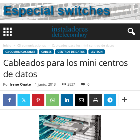
Inicio
C3 comunicaciones
Cableados para los mini centros de datos
C3 COMUNICACIONES
CABLES
CENTROS DE DATOS
LEVITON
Cableados para los mini centros
de datos
Por
Irene Onate
-
1 junio, 2018
2837
0