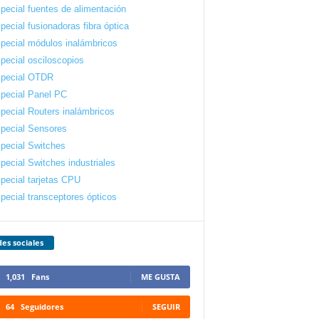
pecial fuentes de alimentación
pecial fusionadoras fibra óptica
pecial módulos inalámbricos
pecial osciloscopios
pecial OTDR
pecial Panel PC
pecial Routers inalámbricos
pecial Sensores
pecial Switches
pecial Switches industriales
pecial tarjetas CPU
pecial transceptores ópticos
es sociales
1,031
Fans
ME GUSTA
64
Seguidores
SEGUIR