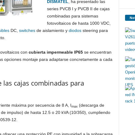
DISMATEL
, ha presentado las
series PVCB I y PVCB II de cajas
combinadas para sistemas
Not
fotovoltaicos de hasta 1000 VDC,
sibles
DC,
switches
de aislamiento y
diodos
steering para
to.
tovoltaicos con
cubierta impermeable IP65
se encuentran
sas opciones montaje para adaptarse concretamente a cada
de las cajas combinadas para
rriente máxima por secuencia de 8 A, I
(descarga de
max
 de impulso) de hasta 12.5 o 20 kVA (10/350), cumpliendo
50539-12.
a ofrecer una protección PE con inmunidad a la sobrecarga