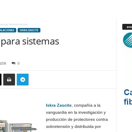
temas fotovoltaicos
anu
ALACIONES
ISKRA ZASCITE
para sistemas
4258
0
Iskra Zascite
, compañía a la
vanguardia en la investigación y
producción de protectores contra
sobretensión y distribuida por