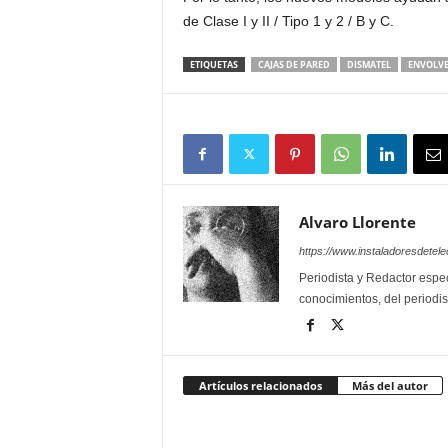
de Clase I y II / Tipo 1 y 2 / B y C.
ETIQUETAS
CAJAS DE PARED
DISMATEL
ENVOLVE
Alvaro Llorente
https://www.instaladoresdete
Periodista y Redactor espec
conocimientos, del periodis
Artículos relacionados
Más del autor