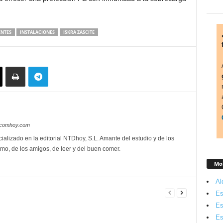
NTES
INSTALACIONES
ISKRA ZASCITE
lecomhoy.com
ializado en la editorial NTDhoy, S.L. Amante del estudio y de los
mo, de los amigos, de leer y del buen comer.
Mon
Al
Es
Es
Es