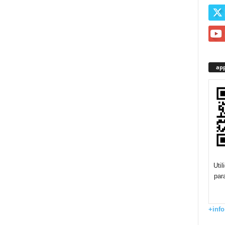
app
Uti
par
+info