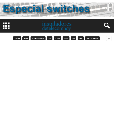
100G
10G
1200 MBPS
1G
2.5G
25G
3G
3M
3P DESIGN