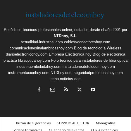
Periódicos técnicos profesionales online, editados desde el año 2001 por
NTDhoy, S.L.
actualidad-industrial.com
cablesyconectoreshoy.com
comunicacionesinalambricashoy.com
Blog de tecnología Wireless
diarioelectronicohoy.com
Empresa Electrónica hoy
Blog de electrónica
práctica
fibraopticahoy.com
Foro técnico para instaladores de fibra óptica
industriaembebidahoy.com
instaladoresdetelecomhoy.com
instrumentacionhoy.com
NTDhoy.com
seguridadprofesionalhoy.com
tecno-noticias.com
Buzón de sugerencias
SERVICIO AL LECTOR
Monografías
Vídeos formativos
Calendario de eventos
CURSOS técnicos