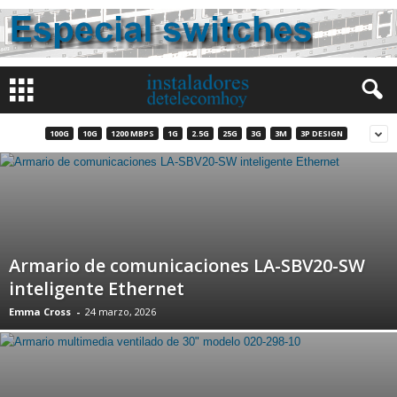
100G
10G
1200 MBPS
1G
2.5G
25G
3G
3M
3P DESIGN
Armario de comunicaciones LA-SBV20-SW
inteligente Ethernet
Emma Cross
-
24 marzo, 2026