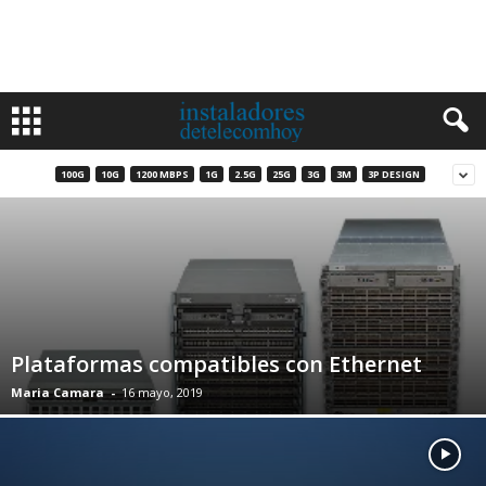
100G
10G
1200 MBPS
1G
2.5G
25G
3G
3M
3P DESIGN
Plataformas compatibles con Ethernet
Maria Camara
-
16 mayo, 2019