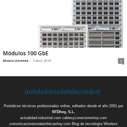
Módulos 100 GbE
Alvaro Llorente
-
2 abril, 2014
0
Periódicos técnicos profesionales online, editados desde el año 2001 por
NTDhoy, S.L.
actualidad-industrial.com
cablesyconectoreshoy.com
comunicacionesinalambricashoy.com
Blog de tecnología Wireless