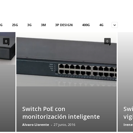
5G
25G
3G
3M
3P DESIGN
400G
4G
0
0
Switch PoE con
Swi
monitorización inteligente
vig
Alvaro Llorente
-
27 junio, 2016
Irene