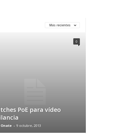
Más recientes
0
tches PoE para vídeo
ilancia
 Onate
-
9 octubre, 2013