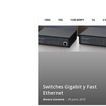
m
h
o
y
100G
10G
1200 MBPS
1G
2.
.
c
o
m
Switches Gigabit y Fast
Ethernet
Alvaro Llorente
-
29 junio, 2016