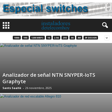
100G
10G
1200 MBPS
1G
2.5G
25G
3G
3M
3P DESIGN
Analizador de señal NTN SNYPER-IoTS
Graphyte
Sants Saahk
-
26 noviembre, 2025