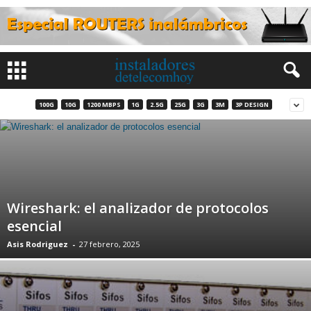
100G
10G
1200 MBPS
1G
2.5G
25G
3G
3M
3P DESIGN
Wireshark: el analizador de protocolos
esencial
Asis Rodriguez
-
27 febrero, 2025