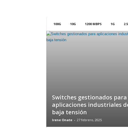
m
h
o
y
100G
10G
1200 MBPS
1G
2.
.
c
o
m
Switches gestionados para
aplicaciones industriales d
baja tensión
Irene Onate
-
27 febrero, 2025