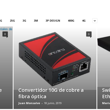
5G
25G
3G
3M
3P DESIGN
400G
4G
0
0
e
Convertidor 10G de cobre a
Swi
fibra óptica
Eth
Juan Monsalve
-
18 junio, 2019
Mari