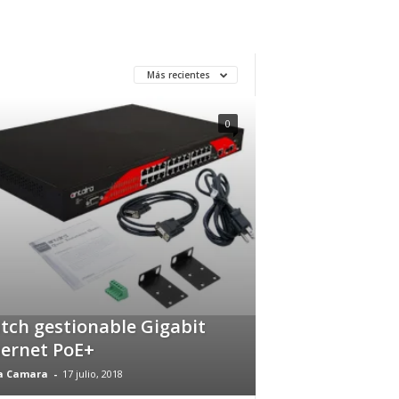
Más recientes
0
tch gestionable Gigabit
ernet PoE+
a Camara
-
17 julio, 2018